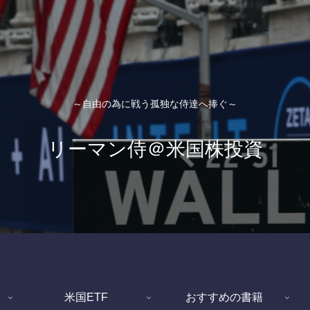
～自由の為に戦う孤独な侍達へ捧ぐ～
リーマン侍＠米国株投資
米国ETF
おすすめの書籍