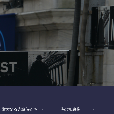
偉大なる先輩侍たち
侍の知恵袋