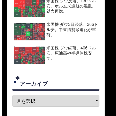
米国株 ダウ反落、130ドル
安。ホルムズ通航の混乱、
懸念再燃。
米国株 ダウ3日続落、366ド
ル安。中東情勢緊迫化が重
荷。
米国株 ダウ続落、406ドル
安。原油高や半導体株安
で。
アーカイブ