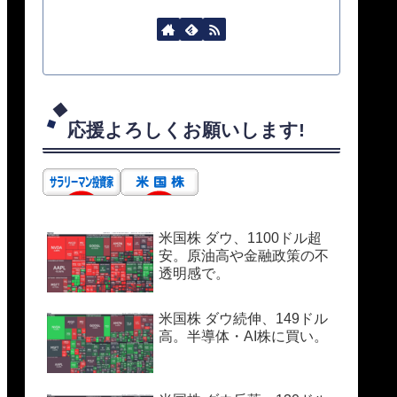
応援よろしくお願いします!
米国株 ダウ、1100ドル超
安。原油高や金融政策の不
透明感で。
米国株 ダウ続伸、149ドル
高。半導体・AI株に買い。