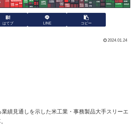
はてブ
LINE
コピー
2024.01.24
る業績見通しを示した米工業・事務製品大手スリーエ
落。