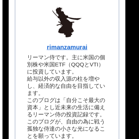
rimanzamurai
リーマン侍です。主に米国の個
別株や米国ETF（QQQとVTI）
に投資しています。
給与以外の収入源の柱を増や
し、経済的な自由を目指してい
ます。
このブログは「自分こそ最大の
資本」とし近未来の生活に備え
るリーマン侍の投資記録です。
このブログが、自由の為に戦う
孤独な侍達の小さな光になるこ
とを願っています。