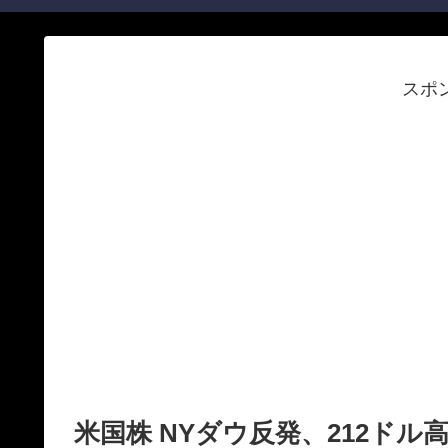
スポ
米国株 NYダウ反発、212ド