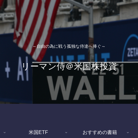
～自由の為に戦う孤独な侍達へ捧ぐ～
リーマン侍＠米国株投資
米国ETF
おすすめの書籍