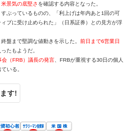
、
米景気の底堅さ
を確認する内容となった。
くすぶっているものの、「利上げは年内あと1回の可
ティブに受け止められた」（日系証券）との見方が浮
、終盤まで堅調な値動きを示した。
前日まで6営業日
入ったもようだ。
事会（FRB）議長の発言
、FRBが重視する30日の個人
出ている。
ます!