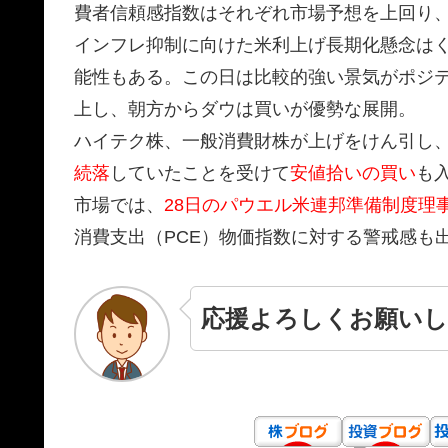
費者信頼感指数はそれぞれ市場予想を上回り
インフレ抑制に向けた米利上げ長期化懸念は
能性もある。この日は比較的強い景気がポジ
上し、朝方からダウは買いが優勢な展開。
ハイテク株、一般消費財株が上げをけん引し
続落
していたことを受けて
安値拾いの買い
も
市場では、
28日のパウエル米連邦準備制度理
消費支出（PCE）物価指数に対する警戒感も
応援よろしくお願いし