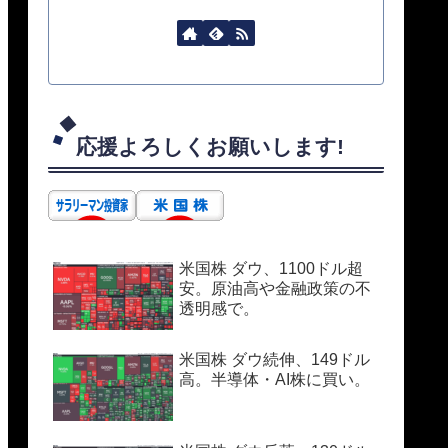
応援よろしくお願いします!
米国株 ダウ、1100ドル超
安。原油高や金融政策の不
透明感で。
米国株 ダウ続伸、149ドル
高。半導体・AI株に買い。