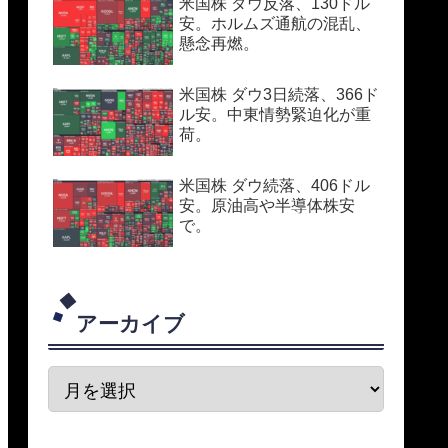
米国株 ダウ反落、130ドル
安。ホルムズ通航の混乱、
懸念再燃。
米国株 ダウ3日続落、366ド
ル安。中東情勢緊迫化が重
荷。
米国株 ダウ続落、406ドル
安。原油高や半導体株安
で。
アーカイブ