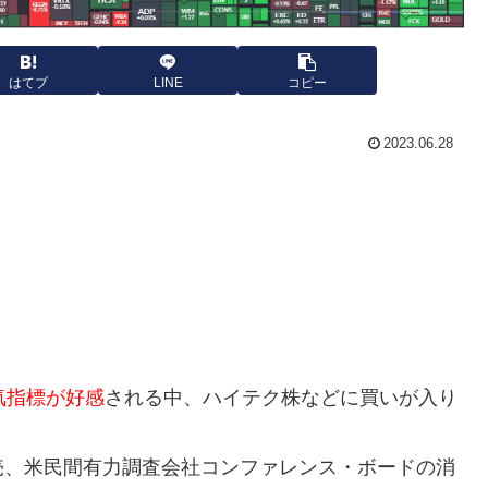
はてブ
LINE
コピー
2023.06.28
気指標が好感
される中、ハイテク株などに買いが入り
売、米民間有力調査会社コンファレンス・ボードの消