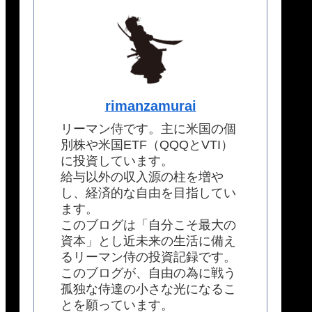
rimanzamurai
リーマン侍です。主に米国の個
別株や米国ETF（QQQとVTI）
に投資しています。
給与以外の収入源の柱を増や
し、経済的な自由を目指してい
ます。
このブログは「自分こそ最大の
資本」とし近未来の生活に備え
るリーマン侍の投資記録です。
このブログが、自由の為に戦う
孤独な侍達の小さな光になるこ
とを願っています。