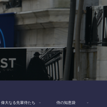
偉大なる先輩侍たち
侍の知恵袋