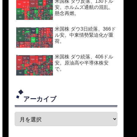
米国株 ダウ反落、130ドル
安。ホルムズ通航の混乱、
懸念再燃。
米国株 ダウ3日続落、366ド
ル安。中東情勢緊迫化が重
荷。
米国株 ダウ続落、406ドル
安。原油高や半導体株安
で。
アーカイブ