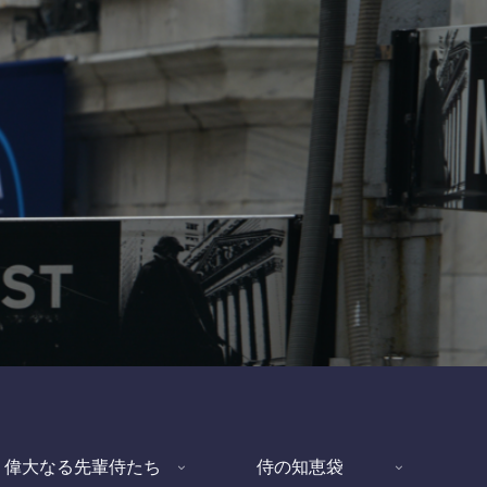
偉大なる先輩侍たち
侍の知恵袋