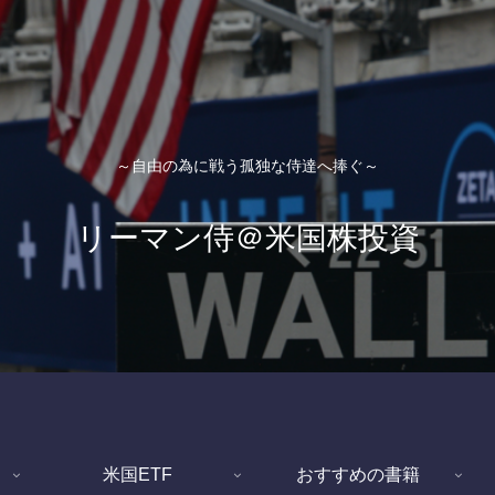
～自由の為に戦う孤独な侍達へ捧ぐ～
リーマン侍＠米国株投資
米国ETF
おすすめの書籍