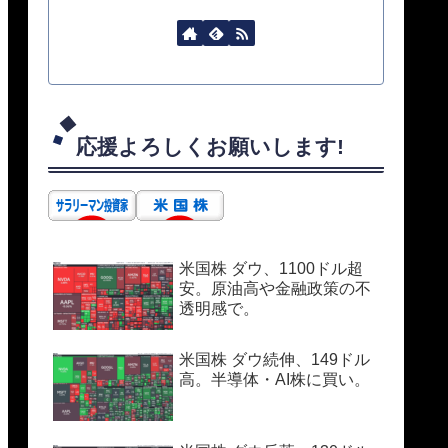
応援よろしくお願いします!
米国株 ダウ、1100ドル超
安。原油高や金融政策の不
透明感で。
米国株 ダウ続伸、149ドル
高。半導体・AI株に買い。