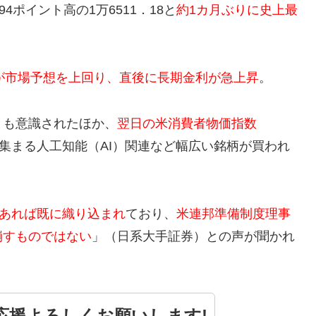
4ポイント高の1万6511．18と
約1カ月ぶりに史上最
）が市場予想を上回り、直後に長期金利が急上昇
。
とも意識されたほか、
翌日の米消費者物価指数
集まる人工知能（AI）関連など幅広い銘柄が買われ
あれば既に織り込まれ
ており、
米連邦準備制度理事
崩すものではない
」（日系大手証券）との声が聞かれ
 応援よろしくお願いします!