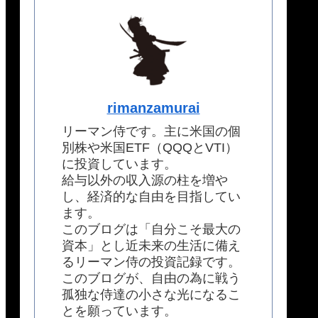
rimanzamurai
リーマン侍です。主に米国の個
別株や米国ETF（QQQとVTI）
に投資しています。
給与以外の収入源の柱を増や
し、経済的な自由を目指してい
ます。
このブログは「自分こそ最大の
資本」とし近未来の生活に備え
るリーマン侍の投資記録です。
このブログが、自由の為に戦う
孤独な侍達の小さな光になるこ
とを願っています。