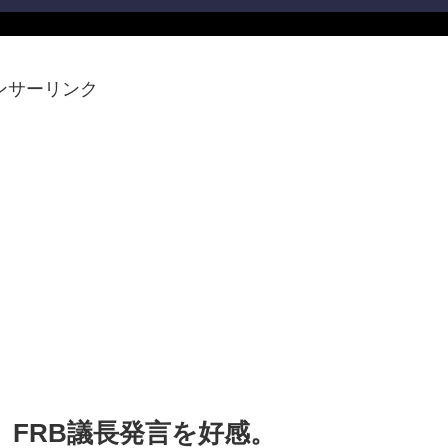
ンサーリンク
。FRB議長発言を好感。