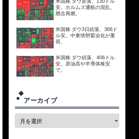
米国株 ダウ反落、130ドル
安。ホルムズ通航の混乱、
懸念再燃。
米国株 ダウ3日続落、366ド
ル安。中東情勢緊迫化が重
荷。
米国株 ダウ続落、406ドル
安。原油高や半導体株安
で。
アーカイブ