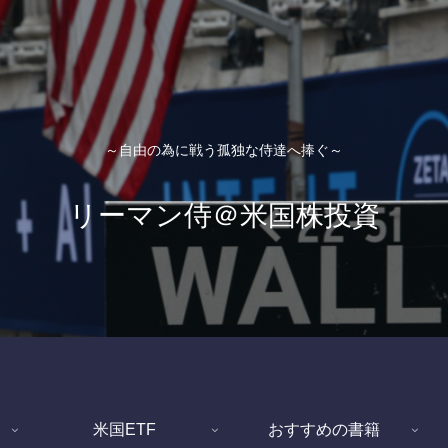
～自由の為に戦う孤独な侍達へ捧ぐ～
リーマン侍＠米国株投資
米国ETF
おすすめの書籍