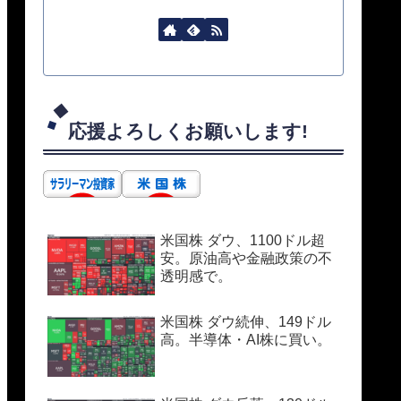
応援よろしくお願いします!
米国株 ダウ、1100ドル超
安。原油高や金融政策の不
透明感で。
米国株 ダウ続伸、149ドル
高。半導体・AI株に買い。