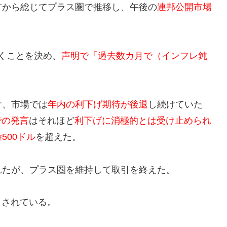
方から総じてプラス圏で推移し、午後の
連邦公開市場
。
置くことを決め、
声明で「過去数カ月で（インフレ鈍
。
け、市場では
年内の利下げ期待が後退
し続けていた
での発言
はそれほど
利下げに消極的とは受け止められ
500ドル
を超えた。
れたが、プラス圏を維持して取引を終えた。
目
されている。