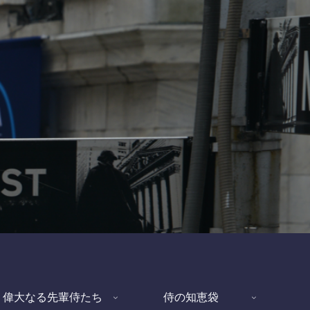
偉大なる先輩侍たち
侍の知恵袋