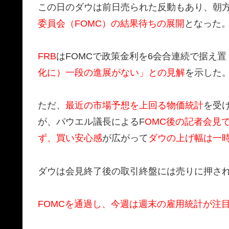
この日のダウは前日売られた反動もあり、朝
委員会（FOMC）の結果待ちの展開
となった
FRB
はFOMCで政策金利を6会合連続で据え
化に）一段の進展がない」との見解
を示した
ただ、
最近の市場予想を上回る物価統計
を受
が、パウエル議長によるF
OMC後の記者会見
ず、買い安心感
が広がって
ダウの上げ幅は一時
ダウは会見終了後の取引終盤には売りに押さ
FOMCを通過し、今週は週末の雇用統計が注