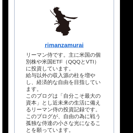
rimanzamurai
リーマン侍です。主に米国の個
別株や米国ETF（QQQとVTI）
に投資しています。
給与以外の収入源の柱を増や
し、経済的な自由を目指してい
ます。
このブログは「自分こそ最大の
資本」とし近未来の生活に備え
るリーマン侍の投資記録です。
このブログが、自由の為に戦う
孤独な侍達の小さな光になるこ
とを願っています。