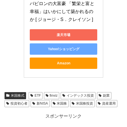
バビロンの大富豪 「繁栄と富と
幸福」はいかにして築かれるの
か [ ジョージ・S．クレイソン ]
楽天市場
Yahoo!ショッピング
Amazon
米国株式
ETF
finviz
インデックス投資
副業
投資初心者
新NISA
米国株
米国株投資
資産運用
スポンサーリンク