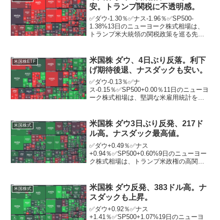
安。トランプ関税に不透明感。
✅ダウ-1.30％✅ナス-1.96％✅SP500-
1.38%13日のニューヨーク株式相場は、
トランプ米大統領の関税政策を巡る先行
き不透明感から4日続落した。ニューヨー
ク証券取引所の出来高は前日比9410万株
減の11億2730万株。トランプ氏...
米国株 ダウ、4日ぶり反落。利下
米国株ETF
げ期待後退、ナスダックも安い。
✅ダウ-0.13％✅ナ
ス-0.15％✅SP500+0.00％11日のニューヨ
ーク株式相場は、堅調な米雇用統計を受
けた米利下げ期待の後退が重荷となり、4
営業日ぶりに反落。ニューヨーク証券取
引所の出来高は前日比1億0298万株増の
米国株 ダウ3日ぶり反発、217ド
米国株式
13億9861...
ル高。ナスダック最高値。
✅ダウ+0.49％✅ナス
+0.94％✅SP500+0.60%9日のニューヨー
ク株式相場は、トランプ米政権の高関税
政策を巡る不安がやや後退し、3営業日ぶ
りに反発。優良株で構成するダウ工業株
30種平均は前日終値比217．54ドル高の4
米国株 ダウ反発、383ドル高。ナ
米国株式
万4458...
スダックも上昇。
✅ダウ+0.92％✅ナス
+1.41％✅SP500+1.07%19日のニューヨ