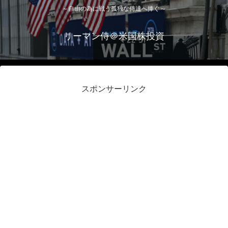
～自由の為に戦う孤独な侍達へ捧ぐ～
リーマン侍＠米国株投資
スポンサーリンク