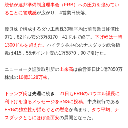
統領が連邦準備制度理事会（FRB）への圧力を強めてい
ることに警戒感
が広がり、4営業日続落。
優良株で構成するダウ工業株30種平均は前営業日終値比
971．82ドル安の3万8170．41ドルで終了。
下げ幅は一時
1300ドルを超えた。
ハイテク株中心のナスダック総合指
数は415．55ポイント安の1万5870．90で引けた。
ニューヨーク証券取引所の
出来高
は前営業日比1億7850万
株減の
10億3128万株
。
トランプ氏
は先週に続き、
21日もFRBのパウエル議長に
利下げを迫るメッセージをSNSに投稿。
中央銀行である
FRBの独立性が揺らぐとの懸念
が高まり、
ダウ平均、ナ
スダックともにほぼ全面安
の展開となった。