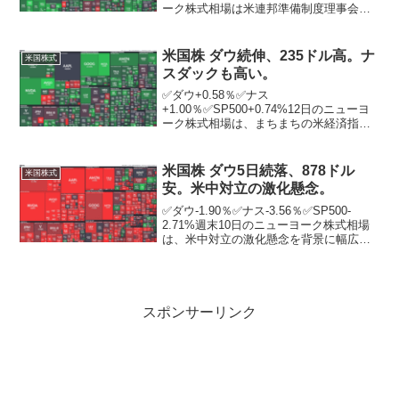
ーク株式相場は米連邦準備制度理事会
（FRB）の金融政策決定などを好感し
て、反発。ニューヨーク証券取引所の出
来高は前日比1億0747万株増の11億6710
米国株 ダウ続伸、235ドル高。ナ
米国株式
万株。テスラ...
スダックも高い。
✅ダウ+0.58％✅ナス
+1.00％✅SP500+0.74%12日のニューヨ
ーク株式相場は、まちまちの米経済指標
が発表される中、続伸。米労働省がこの
日発表した8月の卸売物価指数（PPI）の
上昇率は前月比で0．2％と、市場予想
米国株 ダウ5日続落、878ドル
米国株式
（ロイター通信調...
安。米中対立の激化懸念。
✅ダウ-1.90％✅ナス-3.56％✅SP500-
2.71%週末10日のニューヨーク株式相場
は、米中対立の激化懸念を背景に幅広い
銘柄が売られ、5日続落。ニューヨーク証
券取引所の出来高は前日比2億1710万株増
の13億4498万株。トランプ米...
スポンサーリンク