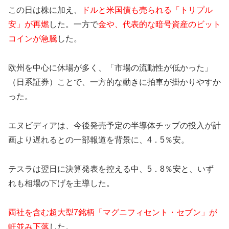
この日は株に加え、
ドルと米国債も売られる「トリプル
安」が再燃
した。一方で
金や、代表的な暗号資産のビット
コインが急騰
した。
欧州を中心に休場が多く、「市場の流動性が低かった」
（日系証券）ことで、一方的な動きに拍車が掛かりやすか
った。
エヌビディアは、今後発売予定の半導体チップの投入が計
画より遅れるとの一部報道を背景に、4．5％安。
テスラは翌日に決算発表を控える中、5．8％安と、いず
れも相場の下げを主導した。
両社を含む超大型7銘柄「マグニフィセント・セブン」が
軒並み下落
した。