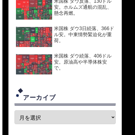
米国株 ダウ反落、130ドル
安。ホルムズ通航の混乱、
懸念再燃。
米国株 ダウ3日続落、366ド
ル安。中東情勢緊迫化が重
荷。
米国株 ダウ続落、406ドル
安。原油高や半導体株安
で。
アーカイブ