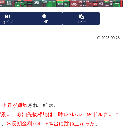
はてブ
LINE
コピー
2023.09.28
の上昇が嫌気
され、続落。
景に、原油先物相場は一時1バレル＝94ドル台に上
し、
米長期金利が4．6％台に跳ね上がった
。