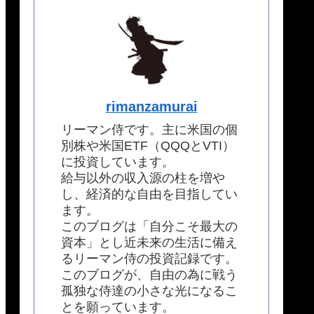
rimanzamurai
リーマン侍です。主に米国の個
別株や米国ETF（QQQとVTI）
に投資しています。
給与以外の収入源の柱を増や
し、経済的な自由を目指してい
ます。
このブログは「自分こそ最大の
資本」とし近未来の生活に備え
るリーマン侍の投資記録です。
このブログが、自由の為に戦う
孤独な侍達の小さな光になるこ
とを願っています。