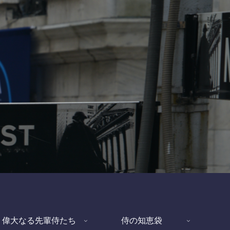
偉大なる先輩侍たち
侍の知恵袋