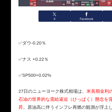
X
Facebook
✅ダウ-0.20％
✅ナス +0.22％
✅SP500+0.02%
27日のニューヨーク株式相場は、
米長期金利
石油の世界的な需給逼迫（ひっぱく）懸念を背
昇
。原油高に伴うインフレ再燃の観測が浮上