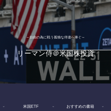
～自由の為に戦う孤独な侍達へ捧ぐ～
リーマン侍＠米国株投資
米国ETF
おすすめの書籍