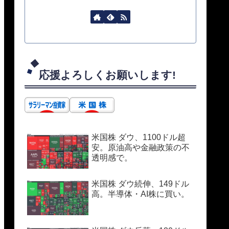
応援よろしくお願いします!
米国株 ダウ、1100ドル超
安。原油高や金融政策の不
透明感で。
米国株 ダウ続伸、149ドル
高。半導体・AI株に買い。