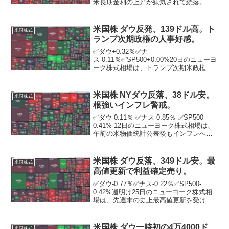
米長期金利の上昇が嫌気されて続落。 米
連邦準備制度理事会（FRB）のパウエル
議長はこの日ニューヨークで開かれた会
合で、米経済が想定よりも強い...
米国株 ダウ反発、139ドル高。ト
米国株式
ランプ次期政権の人事好感。
✅ダウ+0.32％✅ナ
ス-0.11％✅SP500+0.00%20日のニューヨ
ーク株式相場は、トランプ次期米政権の
人事が好感され、5営業日ぶりに反発。ト
ランプ氏は、公的医療保険を管轄するメ
ディケア・メディケイド・サービス・セ
米国株 NYダウ反落、38ドル安。
米国株式
ンター（CMS）所...
根強いインフレ警戒。
✅ダウ-0.11％ ✅ナス-0.85％ ✅SP500-
0.41% 12日のニューヨーク株式相場は、
午前の米物価統計公表後もインフレへの
警戒感が根強く、反落。 朝方発表された
3月の米消費者物価指数（CPI）は前年同
月比5．0％上昇。伸びは前月...
米国株 ダウ反落、349ドル安。最
米国株式
高値更新で利益確定売り。
✅ダウ-0.77％✅ナス-0.22％✅SP500-
0.42%週明け25日のニューヨーク株式相
場は、先週末の史上最高値更新を受けて
利益確定売りが膨らみ、反落。パウエル
米連邦準備制度理事会（FRB）議長は22
日の講演で、9月利下げの可能性に含み...
米国株 ダウ一時初の4万4000ド
米国株式