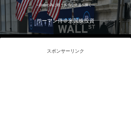
～自由の為に戦う孤独な侍達へ捧ぐ～
リーマン侍＠米国株投資
スポンサーリンク