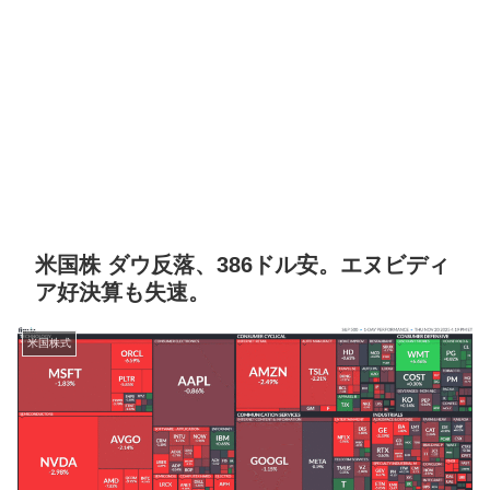
米国株 ダウ反落、386ドル安。エヌビディ
ア好決算も失速。
米国株式