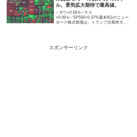
ル。景気拡大期待で最高値。
✅ダウ+0.59％✅ナス
+0.09％✅SP500+0.37%週末8日のニュー
ヨーク株式相場は、トランプ次期米大統
領が掲げる減税などの政策が景気拡大に
つながるとの期待感から金融株などが買
われ、反発。優良株で構成するダウ工業
株30種平均は前日終...
スポンサーリンク