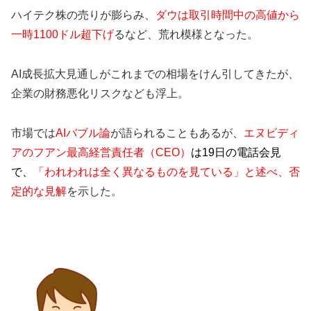
ハイテク株の売りが膨らみ、
ダウは取引時間中の高値から
一時1100ドル超下げ
るなど、荒れ模様となった。
AI成長拡大見通しがこれまでの相場をけん引してきたが、
企業の財務悪化リスクなども浮上。
市場では
AIバブル論
が語られることもあるが、
エヌビディ
アのフアン最高経営責任者（CEO）
は19日の電話会見
で、
「われわれは全く異なるものを見ている」と述べ、否
定的な見解
を示した。