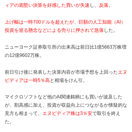
ィアの底堅い決算を好感した買いが失速
し、
反落
。
上げ幅は一時700ドルを超えたが、巨額の人工知能（AI）
投資を巡る懸念などによる売りに押されて急落
した。
ニューヨーク証券取引所の出来高は前日比1億5663万株増
の12億9602万株。
前日引け後に発表した決算内容が市場予想を上回った
エヌ
ビディアは一時5％高
と相場をけん引。
マイクロソフトなど他のAI関連銘柄にも買いが波及した
が、割高感に加え、投資が収益向上につながるか懐疑的な
見方も相まって、
エヌビディア株は3％安
で取引を終え
た。