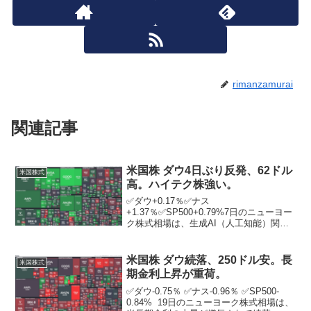
rimanzamurai
関連記事
米国株 ダウ4日ぶり反発、62ドル
米国株式
高。ハイテク株強い。
✅ダウ+0.17％✅ナス
+1.37％✅SP500+0.79%7日のニューヨー
ク株式相場は、生成AI（人工知能）関連
銘柄の急上昇にけん引される形でハイテ
ク株が値上がりし、4営業日ぶりに反発。
米グーグルは6日、生成AIの基盤技術
米国株 ダウ続落、250ドル安。長
米国株式
「Gemini...
期金利上昇が重荷。
✅ダウ-0.75％ ✅ナス-0.96％ ✅SP500-
0.84% 19日のニューヨーク株式相場は、