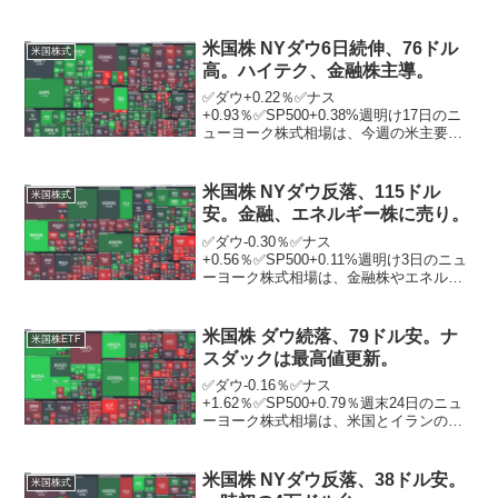
さを示す経済指標を背景に、3営業日ぶり
に反発。ニューヨーク証券取引所の出来
高は前日比8498万株増の13億6507万株。
米国株 NYダウ6日続伸、76ドル
米国株式
この日発...
高。ハイテク、金融株主導。
✅ダウ+0.22％✅ナス
+0.93％✅SP500+0.38%週明け17日のニ
ューヨーク株式相場は、今週の米主要企
業の決算公表が待たれる中、ハイテク株
や金融株主導で買われ、6営業日続伸。こ
の日は主要経済指標や注目企業の決算の
米国株 NYダウ反落、115ドル
米国株式
発表に乏しく、手...
安。金融、エネルギー株に売り。
✅ダウ-0.30％✅ナス
+0.56％✅SP500+0.11%週明け3日のニュ
ーヨーク株式相場は、金融株やエネルギ
ー株が売られる中、反落。前週末5月31日
にダウ平均は今年最大の上げ幅を記録。6
月最初の取引だったこの日はその反動
米国株 ダウ続落、79ドル安。ナ
米国株ETF
で、取引序盤から...
スダックは最高値更新。
✅ダウ-0.16％✅ナス
+1.62％✅SP500+0.79％週末24日のニュ
ーヨーク株式相場は、米国とイランの再
協議の行方に関心が集まる中、続落。ニ
ューヨーク証券取引所の出来高は前日比
9118万株減の10億5967万株。ナスダック
米国株 NYダウ反落、38ドル安。
米国株式
は2万48...