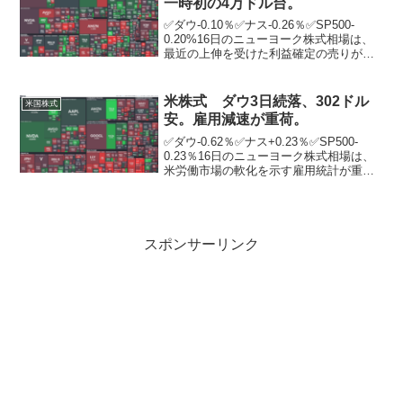
一時初の4万ドル台。
✅ダウ-0.10％✅ナス-0.26％✅SP500-
0.20%16日のニューヨーク株式相場は、
最近の上伸を受けた利益確定の売りが優
勢となり、反落。15日に明らかにされた
注目の米消費者物価指数（CPI）でインフ
レの減速が示されたのを受け、米利下...
米株式 ダウ3日続落、302ドル
米国株式
安。雇用減速が重荷。
✅ダウ-0.62％✅ナス+0.23％✅SP500-
0.23％16日のニューヨーク株式相場は、
米労働市場の軟化を示す雇用統計が重荷
となり、3営業日続落。ニューヨーク証券
取引所の出来高は前日比534万株増の13億
0954万株。米労働省はこの日、...
スポンサーリンク