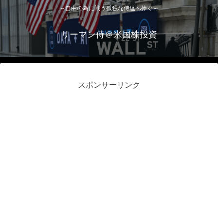
～自由の為に戦う孤独な侍達へ捧ぐ～
リーマン侍＠米国株投資
スポンサーリンク