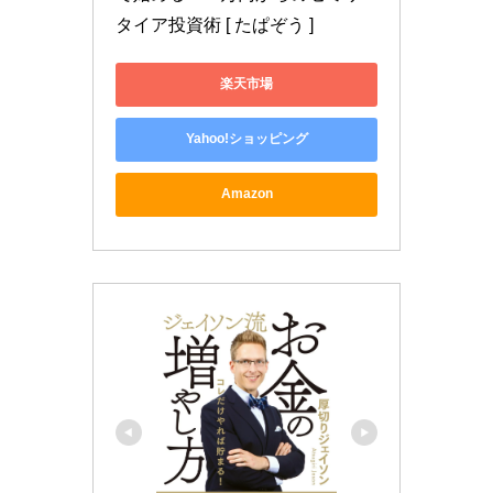
タイア投資術 [ たぱぞう ]
楽天市場
Yahoo!ショッピング
Amazon