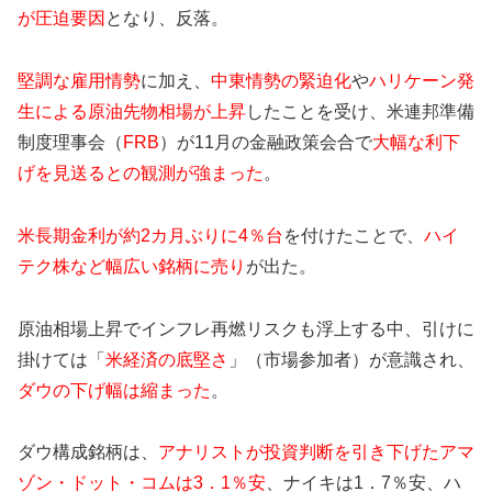
が圧迫要因
となり、反落。
堅調な雇用情勢
に加え、
中東情勢の緊迫化
や
ハリケーン発
生による原油先物相場が上昇
したことを受け、米連邦準備
制度理事会（
FRB
）が11月の金融政策会合で
大幅な利下
げを見送るとの観測が強まった
。
米長期金利が約2カ月ぶりに4％台
を付けたことで、
ハイ
テク株など幅広い銘柄に売り
が出た。
原油相場上昇でインフレ再燃リスクも浮上する中、引けに
掛けては「
米経済の底堅さ
」（市場参加者）が意識され、
ダウの下げ幅は縮まった
。
ダウ構成銘柄は、
アナリストが投資判断を引き下げたアマ
ゾン・ドット・コムは3．1％安
、ナイキは1．7％安、ハ