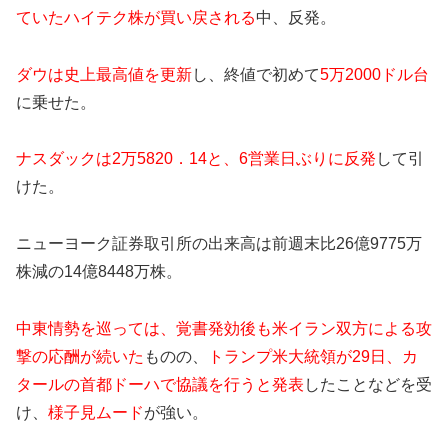
ていたハイテク株が買い戻される
中、反発。
ダウは史上最高値を更新
し、終値で初めて
5万2000ドル台
に乗せた。
ナスダックは2万5820．14と、6営業日ぶりに反発
して引
けた。
ニューヨーク証券取引所の出来高は前週末比26億9775万
株減の14億8448万株。
中東情勢を巡っては、覚書発効後も米イラン双方による攻
撃の応酬が続いた
ものの、
トランプ米大統領が29日、カ
タールの首都ドーハで協議を行うと発表
したことなどを受
け、
様子見ムード
が強い。