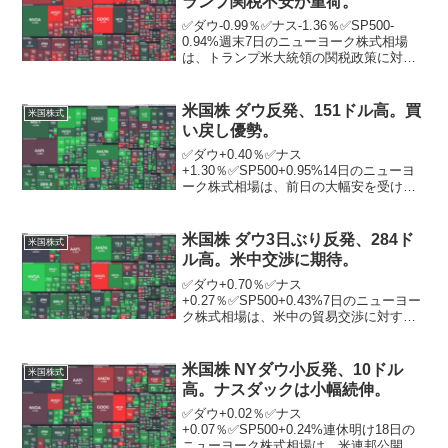
ランプ関税不安が重荷。
✅ダウ-0.99％✅ナス-1.36％✅SP500-
0.94%週末7日のニューヨーク株式相場
は、トランプ米大統領の関税政策に対す
る投資家の不安が継続する中、続落。ト
ランプ大統領は7日、多くの国を対象に相
互関税を課すとの考えを表明。市場では
米国株 ダウ反発、151ドル高。買
米国株式
「相...
い戻し優勢。
✅ダウ+0.40％✅ナス
+1.30％✅SP500+0.95%14日のニューヨ
ーク株式相場は、前日の大幅安を受けて
買い戻しが入り反発。米経済統計などの
材料に欠け、相場は方向感に乏しい動き
が続いた。ただ、値を下げたハイテク株
米国株 ダウ3日ぶり反発、284ド
米国株式
など幅広い銘柄への...
ル高。米中交渉に期待。
✅ダウ+0.70％✅ナス
+0.27％✅SP500+0.43%7日のニューヨー
ク株式相場は、米中の貿易交渉に対する
期待から3営業日ぶりに反発。ニューヨー
ク証券取引所の出来高は前日比6912万株
増の11億4577万株。トランプ米政権は、
米国株 NYダウ小反発、10ドル
米国株式
貿易問題...
高。ナスダックは小幅続伸。
✅ダウ+0.02％✅ナス
+0.07％✅SP500+0.24%連休明け18日の
ニューヨーク株式相場は、米連邦公開市