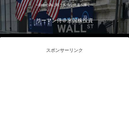
～自由の為に戦う孤独な侍達へ捧ぐ～
リーマン侍＠米国株投資
スポンサーリンク