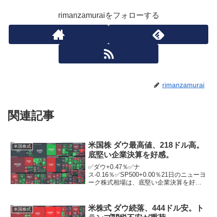
rimanzamuraiをフォローする
rimanzamurai
関連記事
米国株 ダウ最高値、218ドル高。
米国株式
底堅い企業決算を好感。
✅ダウ+0.47％✅ナ
ス-0.16％✅SP500+0.00％21日のニューヨ
ーク株式相場は、底堅い企業決算を好感
した買いが先行し、3営業日続伸。ニュー
ヨーク証券取引所の出来高は前日比6211
万株増の10億6078万株。米工業・事務製
米株式 ダウ続落、444ドル安。ト
米国株式
品大手ス...