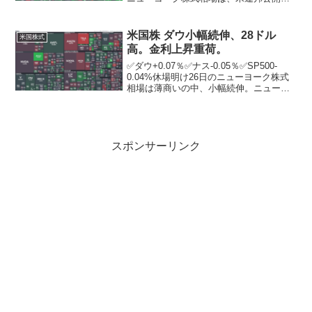
場委員会（FOMC）の議事要旨の発表を
翌日に控える中、小反発。投資家らは連
邦準備制度理事会（FRB）の金融政策の
米国株 ダウ小幅続伸、28ドル
米国株式
先行きを見極めよ...
高。金利上昇重荷。
✅ダウ+0.07％✅ナス-0.05％✅SP500-
0.04%休場明け26日のニューヨーク株式
相場は薄商いの中、小幅続伸。ニューヨ
ーク証券取引所の出来高は前営業日比2億
6823万株増の6億6890万株。米雇用情勢
の底堅さを示唆する経済指標を受...
スポンサーリンク