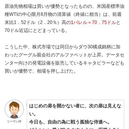
原油先物相場は買いが優勢となったものの、米国産標準油
種WTIの中心限月8月物の清算値（終値に相当）は、前週
末比1．52ドル（2．20％）高の
1バレル＝70．75ドル
と
70ドル近辺にとどまっている。
こうした中、株式市場では同日からダウ30構成銘柄に加
わったグーグル親会社のアルファベットが上昇。データセ
ンター向けの発電設備を販売しているキャタピラーなども
買いが優勢で、相場を押し上げた。
はじめの扉を開かない者に、次の扉は見えな
い。
今日も、自由の為に戦う孤独な侍達へ。
リーマン侍