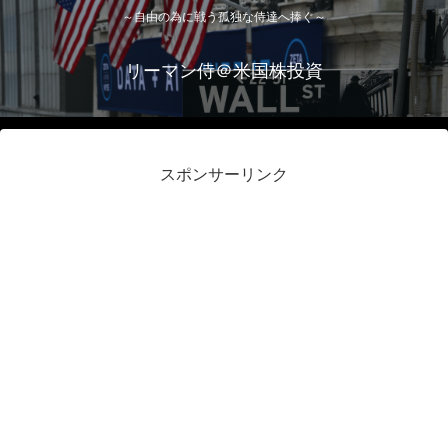
～自由の為に戦う孤独な侍達へ捧ぐ～
リーマン侍＠米国株投資
スポンサーリンク