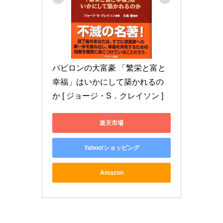
バビロンの大富豪 「繁栄と富と
幸福」はいかにして築かれるの
か [ ジョージ・S．クレイソン ]
楽天市場
Yahoo!ショッピング
Amazon