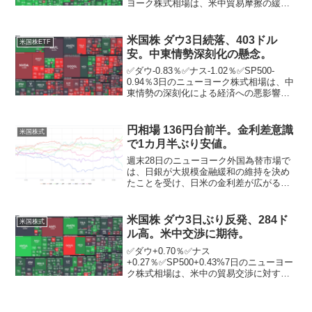
ヨーク株式相場は、米中貿易摩擦の緩和
期待を背景に9営業日続伸。中国商務省は
この日、トランプ米政権が関税交渉を求
めてきたことについて「評価を行ってい
米国株 ダウ3日続落、403ドル
米国株ETF
る」と述べた。また...
安。中東情勢深刻化の懸念。
✅ダウ-0.83％✅ナス-1.02％✅SP500-
0.94％3日のニューヨーク株式相場は、中
東情勢の深刻化による経済への悪影響が
懸念され、3営業日続落。ダウの下げ幅は
一時1200ドルを超えたが、取引終盤にか
けて買いも入り、縮小した。ニューヨ...
円相場 136円台前半。金利差意識
米国株式
で1カ月半ぶり安値。
週末28日のニューヨーク外国為替市場で
は、日銀が大規模金融緩和の維持を決め
たことを受け、日米の金利差が広がると
の観測から、ドル買い・円売りが優勢と
なり、円相場は1ドル＝136円台前半に下
落。1カ月半ぶりの安値水準。円相場は対
米国株 ダウ3日ぶり反発、284ド
米国株式
ユーロでも日欧の...
ル高。米中交渉に期待。
✅ダウ+0.70％✅ナス
+0.27％✅SP500+0.43%7日のニューヨー
ク株式相場は、米中の貿易交渉に対する
期待から3営業日ぶりに反発。ニューヨー
ク証券取引所の出来高は前日比6912万株
増の11億4577万株。トランプ米政権は、