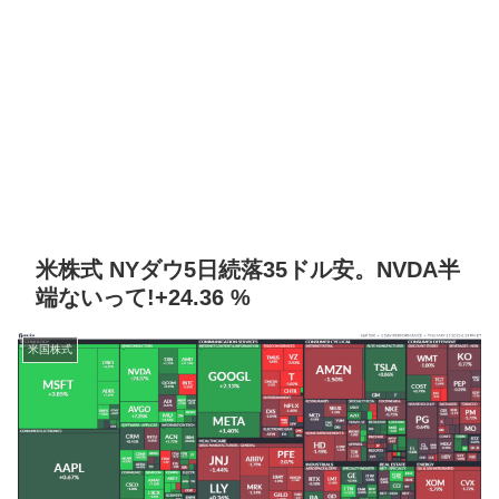
米株式 NYダウ5日続落35ドル安。NVDA半
端ないって!+24.36 %
米国株式