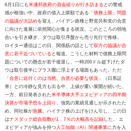
6月1日にも
米連邦政府の資金繰りが行き詰まる
との警戒
感が根強い中、政府の借入上限額である
「債務上限」問題
の協議が大詰め
を迎え、バイデン政権と野党共和党の合意
に向けた進展に依然関心が集まる状況。このところの弱地
合いを引き継ぎ、ダウは取引序盤から売り先行で推移。
ロイター通信はこの日、関係筋の話として
双方の協議が合
意に若干近づいている
と報道。こうした材料で債務上限問
題についての懸念が若干後退し、一時200ドル超下げたダ
ウは取引後半にプラス圏に浮上する場面もあった。ただ
「
合意に近付くのは当然。合意が必要な状況
」（日系証
券）との冷静な見方も出る中、上値が重い展開が続いた。
一方、前日発表された
米半導体大手エヌビディアの四半期
決算が市場予想を上回り
、強気の業績見通しが示されたた
め、同社株が
急騰
。ハイテク株の上げをけん引し、この日
は
ナスダック総合指数が1．7％の大幅高を記録
した。 エ
ヌビディアが強みを持つ
人工知能（AI）関連事業
に力を入