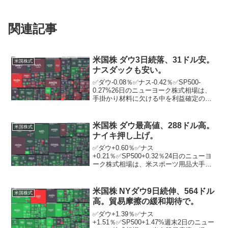
関連記事
米国株 ダウ3日続落、31ドル安。
米国株式
ナスダックも安い。
✅ダウ-0.08％✅ナス-0.42％✅SP500-
0.27%26日のニューヨーク株式相場は、
手掛かり材料に欠ける中を利益確定の売
りが優勢となり、3営業日続落。この日発
表された2月の米耐久財受注額は市場予想
を上回る内容。景気への楽観的な見方
米国株 ダウ最高値、288ドル高。
米国株式
を...
ナイキ押し上げ。
✅ダウ+0.60％✅ナス
+0.21％✅SP500+0.32％24日のニューヨ
ーク株式相場は、米スポーツ用品大手ナ
イキの買いが先行し、5営業日続伸。ダウ
は史上最高値を更新して終了。投資家が
重視するS＆P500種株価指数は2日連続で
米国株 NYダウ9日続伸、564ドル
米国株式
最高値を塗り...
高。貿易摩擦の緩和期待で。
✅ダウ+1.39％✅ナス
+1.51％✅SP500+1.47%週末2日のニュー