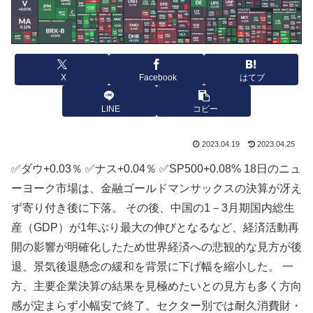
X
Facebook
はてブ
LINE
コピー
2023.04.19
2023.04.25
✅ダウ+0.03％ ✅ナス+0.04％ ✅SP500+0.08%
18日のニュ
ーヨーク市場は、
金融ゴールドマンサックスの決算が冴え
ず寄り付き後に下落。 その後、中国の1－3月期国内総生
産（GDP）が1年ぶり最大の伸びとなるなど、経済活動再
開の影響が明確化したため世界経済への悲観的な見方が後
退、景気後退懸念の緩和を背景に下げ幅を縮小した。 一
方、主要企業決算の結果を見極めたいとの見方も多く方向
感が定まらず小幅安で終了。セクター別では耐久消費財・