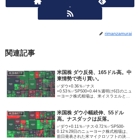
rimanzamurai
関連記事
米国株 ダウ反発、165ドル高。中
米国株ETF
東情勢で売り買い。
✅ダウ+0.36％✅ナス
+0.53％✅SP500+0.44％週明け6日のニュ
ーヨーク株式相場は、米イスラエルとイ
ランの紛争を巡る先行き不透明感で売り
買いが交錯する中、反発。ニューヨーク
証券取引所の出来高は前営業日比7679万
米国株 ダウ小幅続伸、55ドル
米国株ETF
株減の10億37...
高。ナスダックは反落。
✅ダウ+0.11％✅ナス-0.72％✅SP500-
0.12％29日のニューヨーク株式相場は、
前日発表された米マイクロソフトの決算