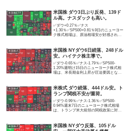
が期待外れの内容となる一方、一部企業
業績が好感されて小幅続伸。ニューヨー
ク証券取引所の出来高は前日比3億2355...
米国株 ダウ3日ぶり反発、139ド
米国株ETF
ル高。ナスダックも高い。
✅ダウ+0.27％✅ナス
+1.30％✅SP500+0.81％9日のニューヨー
ク株式相場は、原油相場安が好感されて3
営業日ぶりに反発した。ニューヨーク証
券取引所の出来高は前日比1億3137万株減
の11億0332万株。中東情勢を巡る先行き
米国株 NYダウ6日続落、248ドル
米国株式
不透明...
安。ハイテク株主導で。
✅ダウ-0.65％✅ナス-1.79％✅SP500-
1.20%週明け15日のニューヨーク株式相
場は、米長期金利上昇が圧迫要因とな
り、ハイテク株主導で6営業日続落。朝方
は米金融大手ゴールドマン・サックスの
堅調な四半期決算が好感されたほか、先
米株式 ダウ続落、444ドル安。ト
米国株式
週を...
ランプ関税不安が重荷。
✅ダウ-0.99％✅ナス-1.36％✅SP500-
0.94%週末7日のニューヨーク株式相場
は、トランプ米大統領の関税政策に対す
る投資家の不安が継続する中、続落。ト
ランプ大統領は7日、多くの国を対象に相
互関税を課すとの考えを表明。市場では
米国株 NYダウ反落、105ドル
米国株式
「相...