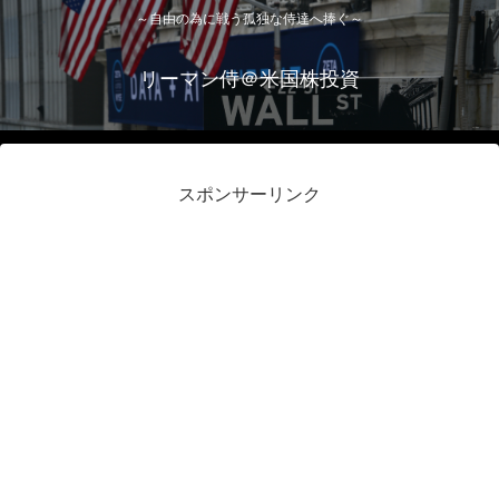
～自由の為に戦う孤独な侍達へ捧ぐ～
リーマン侍＠米国株投資
スポンサーリンク