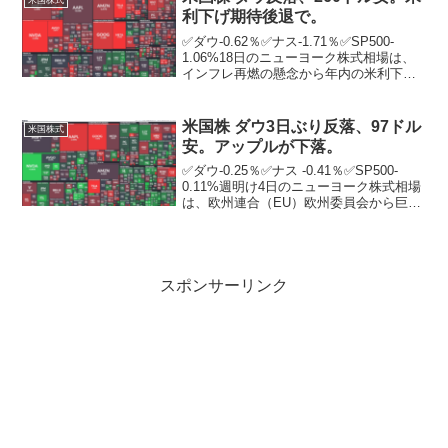
ルで...
利下げ期待後退で。
✅ダウ-0.62％✅ナス-1.71％✅SP500-
1.06%18日のニューヨーク株式相場は、
インフレ再燃の懸念から年内の米利下げ
期待が後退し、3営業日ぶりに反落した。
翌日に米連邦準備制度理事会（FRB）に
よる金融政策決定を控え、公表予定の
米国株 ダウ3日ぶり反落、97ドル
米国株式
政...
安。アップルが下落。
✅ダウ-0.25％✅ナス -0.41％✅SP500-
0.11%週明け4日のニューヨーク株式相場
は、欧州連合（EU）欧州委員会から巨額
制裁金を科されるIT大手アップルが売ら
れ、3営業日ぶりに反落。欧州委はこの
日、アップルが音楽配信市場で支配的...
スポンサーリンク