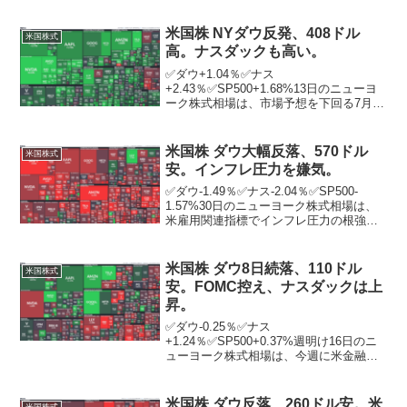
出（PCE）物価指数が市場予想とほぼ一
致し、早期の米利下げ期待が広がる中、
続伸。ハイテク株中心のナスダック総合
米国株 NYダウ反発、408ドル
米国株式
指数は105．5...
高。ナスダックも高い。
✅ダウ+1.04％✅ナス
+2.43％✅SP500+1.68%13日のニューヨ
ーク株式相場は、市場予想を下回る7月の
米卸売物価指数（PPI）を受け、米利下げ
期待が高まる中で反発。この日発表され
た7月のPPIは前月比で0．1％上昇、前年
米国株 ダウ大幅反落、570ドル
米国株式
同月比で...
安。インフレ圧力を嫌気。
✅ダウ-1.49％✅ナス-2.04％✅SP500-
1.57%30日のニューヨーク株式相場は、
米雇用関連指標でインフレ圧力の根強さ
が示されたことなどを嫌気し、3営業日ぶ
りに反落。ニューヨーク証券取引所の出
来高は前日比3億517万株増の11億7...
米国株 ダウ8日続落、110ドル
米国株式
安。FOMC控え、ナスダックは上
昇。
✅ダウ-0.25％✅ナス
+1.24％✅SP500+0.37%週明け16日のニ
ューヨーク株式相場は、今週に米金融政
策会合を控える中、8営業日続落。優良株
で構成するダウ工業株30種平均は前営業
日終値比110．58ドル安の4万3717．48ド
米国株 ダウ反落、260ドル安。米
米国株式