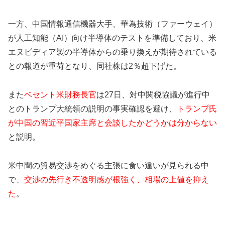
一方、中国情報通信機器大手、華為技術（ファーウェイ）
が人工知能（AI）向け半導体のテストを準備しており、米
エヌビディア製の半導体からの乗り換えが期待されている
との報道が重荷となり、同社株は2％超下げた。
また
ベセント米財務長官
は27日、対中関税協議が進行中
とのトランプ大統領の説明の事実確認を避け、
トランプ氏
が中国の習近平国家主席と会談したかどうかは分からない
と説明。
米中間の貿易交渉をめぐる主張に食い違いが見られる中
で、
交渉の先行き不透明感が根強く、相場の上値を抑え
た
。