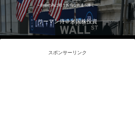
～自由の為に戦う孤独な侍達へ捧ぐ～
リーマン侍＠米国株投資
スポンサーリンク