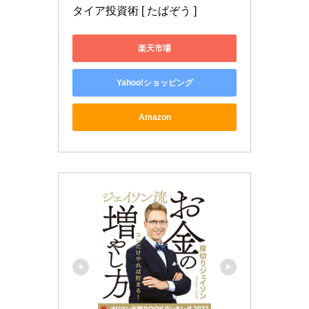
タイア投資術 [ たぱぞう ]
楽天市場
Yahoo!ショッピング
Amazon