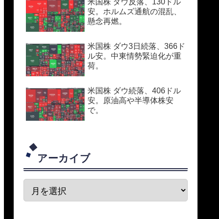
米国株 ダウ反落、130ドル
安。ホルムズ通航の混乱、
懸念再燃。
米国株 ダウ3日続落、366ド
ル安。中東情勢緊迫化が重
荷。
米国株 ダウ続落、406ドル
安。原油高や半導体株安
で。
アーカイブ