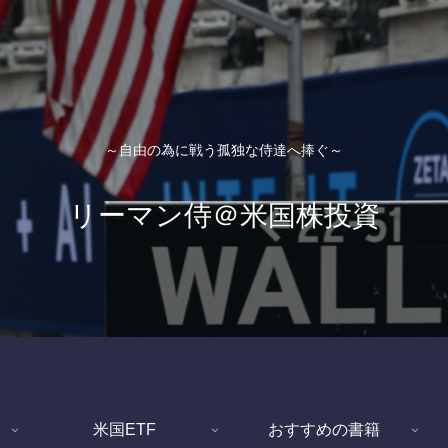
～自由の為に戦う孤独な侍達へ捧ぐ～
リーマン侍＠米国株投資
米国ETF
おすすめの書籍