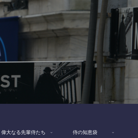
偉大なる先輩侍たち
侍の知恵袋