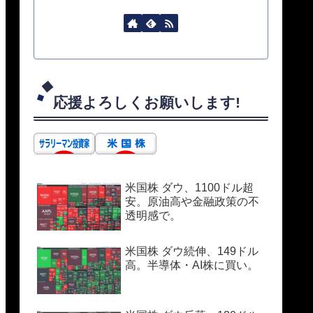
応援よろしくお願いします!
米国株 ダウ、1100ドル超
安。原油高や金融政策の不
透明感で。
米国株 ダウ続伸、149ドル
高。半導体・AI株に買い。