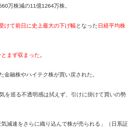
0万株減の11億1264万株。
受けて前日に史上最大の下げ幅
となった
日経平均株
ひとまず収まった
。
た金融株やハイテク株が買い戻された。
景気を巡る不透明感は拭えず、引けに掛けて買いの勢
景気減速をさらに織り込んで株が売られる」（日系証