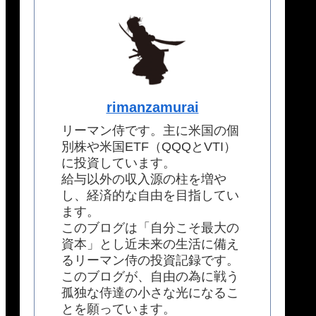
rimanzamurai
リーマン侍です。主に米国の個
別株や米国ETF（QQQとVTI）
に投資しています。
給与以外の収入源の柱を増や
し、経済的な自由を目指してい
ます。
このブログは「自分こそ最大の
資本」とし近未来の生活に備え
るリーマン侍の投資記録です。
このブログが、自由の為に戦う
孤独な侍達の小さな光になるこ
とを願っています。