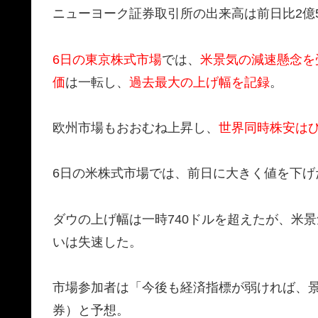
ニューヨーク証券取引所の出来高は前日比2億56
6日の東京株式市場
では、
米景気の減速懸念を
価
は一転し、
過去最大の上げ幅を記録
。
欧州市場もおおむね上昇し、
世界同時株安は
6日の米株式市場では、前日に大きく値を下げ
ダウの上げ幅は一時740ドルを超えたが、米
いは失速した。
市場参加者は「今後も経済指標が弱ければ、
券）と予想。