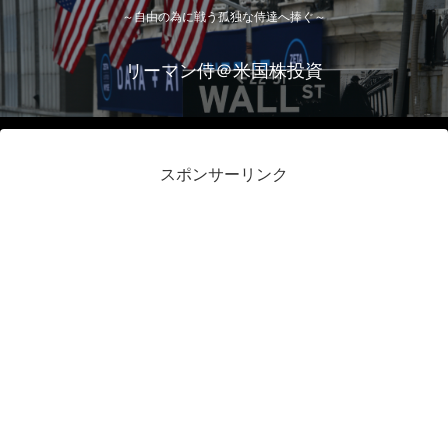
～自由の為に戦う孤独な侍達へ捧ぐ～
リーマン侍＠米国株投資
スポンサーリンク