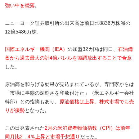
強い中を続落
。
ニューヨーク証券取引所の出来高は前日比8836万株減の
12億5486万株。
国際エネルギー機関（IEA）
の加盟32カ国は同日、
石油備
蓄から過去最大の計4億バレルを協調放出することで合意
した。
原油高を和らげる効果が見込まれているが、専門家からは
「市場に事態の深刻さを印象付けた」（米エネルギー会社
幹部）との指摘もあり、
原油価格は上昇。株式市場でも売
りが優勢
となった。
この日発表された
2月の米消費者物価指数（CPI）は前年
同月比2．4％上昇と市場予想通り
だった。