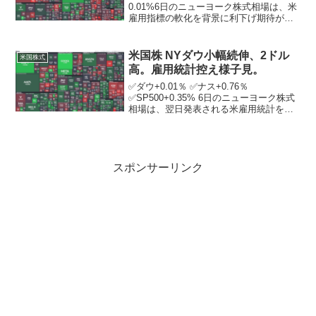
0.01%6日のニューヨーク株式相場は、米
雇用指標の軟化を背景に利下げ期待が維
持され、3日続伸。米労働省が朝方発表し
た新規失業保険の申請件数は予想を上回
った。雇用の減速を示す内容で、米連邦
米国株 NYダウ小幅続伸、2ドル
米国株式
準...
高。雇用統計控え様子見。
✅ダウ+0.01％ ✅ナス+0.76％
✅SP500+0.35% 6日のニューヨーク株式
相場は、翌日発表される米雇用統計を控
えて様子見ムードが広がる中、小幅続
伸。 朝方明らかになった最新週の新規失
業保険申請件数は前週比減少したもの
の、市場予...
スポンサーリンク