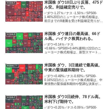
方発表した8月の全米雇用報告は、非農業
米国株 ダウ10日ぶり反落、475ド
米国株式
部門の民間就業...
ル安。利益確定売りで。
✅ダウ-1.27％✅ナス -1.50％✅SP500-
1.46%20日のニューヨーク株式相場は、
前日までの9連騰を受け利益確定売りが広
がり、10営業日ぶりに反落。ダウは前日
までに5営業日連続で史上最高値を更新。
この日も昼過ぎにかけてじわじわと...
米国株 ダウ連日の最高値、66ド
米国株式
ル高。ハイテク株買われる。
✅ダウ+0.14％✅ナス
+0.69％✅SP500+0.44%週明け22日のニ
ューヨーク株式相場は、新型スマートフ
ォンの売れ行きが好調な米IT大手アップ
ルなどハイテク株の買いが先行し、4営業
日続伸。ダウは、3日連続で史上最高値を
米国株 ダウ、3日連続で最高値。
米国株ETF
更新して引けた...
中東の緊張緩和期待で。
✅ダウ+0.49%✅ナス-0.83%✅SP500-
0.16%5日のニューヨーク株式相場は、中
東情勢の緊張緩和期待や堅調な決算が下
支えし、5営業日続伸。ダウは3日連続で
史上最高値を更新して終了。ニューヨー
ク証券取引所の出来高は前日比1億256...
米国株 ダウ3日続伸、78ドル高。
米国株式
米利下げ期待で。
✅ダウ+0.20％✅ナス-0.09％✅SP500-