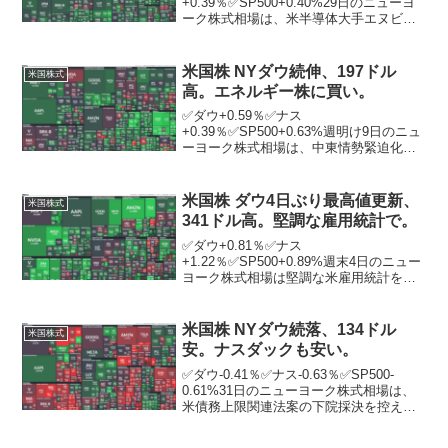
+0.39％✅SP500+0.40%29日のニューヨ
ーク株式相場は、米半導体大手エヌビデ
ィアの決算が好感され、反発。エヌビデ
ィアは3％超高とハイテク株をけん引。前
日の取引終了後に2025年2～4月期決算を
米国株 NYダウ続伸、197ドル
米国株式
発表し、売上...
高。エネルギー株に買い。
✅ダウ+0.59％✅ナス
+0.39％✅SP500+0.63%週明け9日のニュ
ーヨーク株式相場は、中東情勢緊迫化を
受けた原油価格上昇でエネルギー株に買
いが入る中、続伸。ニューヨーク証券取
引所の出来高は前営業日比1億9193万株減
米国株 ダウ4日ぶり最高値更新、
米国株式
の7億472...
341ドル高。堅調な雇用統計で。
✅ダウ+0.81％✅ナス
+1.22％✅SP500+0.89%週末4日のニュー
ヨーク株式相場は堅調な米雇用統計を受
け、景気の底堅さが意識される中で反
発。この日発表された9月の米雇用統計で
は、景気動向を敏感に反映する非農業部
米国株 NYダウ続落、134ドル
米国株式
門の就業者数は前月比...
安。ナスダックも安い。
✅ダウ-0.41％✅ナス-0.63％✅SP500-
0.61%31日のニューヨーク株式相場は、
米債務上限関連法案の下院採決を控え警
戒感が広がり、続落。下院はこの日夜に
法案を採決する予定。バイデン米大統領