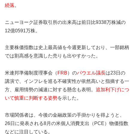
続落
。
ニューヨーク証券取引所の出来高は前日比9338万株減の
12億0591万株。
主要株価指数は史上最高値を今週更新しており、一部銘柄
では割高感を意識した売りも出やすかった。
米連邦準備制度理事会（
FRB
）の
パウエル議長
は23日の
講演で、インフレを巡る不確実性が依然高いと指摘する一
方、雇用情勢の減速に対する懸念も表明。
追加利下げにつ
いて慎重に判断する姿勢
を示した。
市場関係者は、今後の金融政策の手掛かりを得ようと、
26日に発表される8月の米個人消費支出（PCE）物価指数
などに注目している。