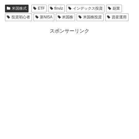
米国株式
ETF
finviz
インデックス投資
副業
投資初心者
新NISA
米国株
米国株投資
資産運用
スポンサーリンク