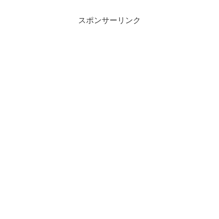
と野党共和党のマッカーシー下院議長は
28...
スポンサーリンク