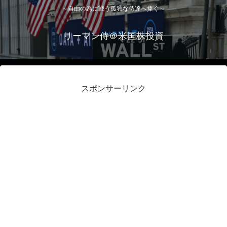
～自由の為に戦う孤独な侍達へ捧ぐ～
リーマン侍＠米国株投資
スポンサーリンク