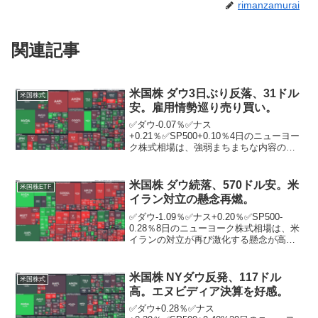
rimanzamurai
関連記事
米国株 ダウ3日ぶり反落、31ドル
米国株式
安。雇用情勢巡り売り買い。
✅ダウ-0.07％✅ナス
+0.21％✅SP500+0.10％4日のニューヨー
ク株式相場は、強弱まちまちな内容の雇
用指標を受けて売り買いが交錯する中、3
日ぶりに反落。ニューヨーク証券取引所
の出来高は前日比3304万株減の11億5207
米国株 ダウ続落、570ドル安。米
米国株ETF
万株。米...
イラン対立の懸念再燃。
✅ダウ-1.09％✅ナス+0.20％✅SP500-
0.28％8日のニューヨーク株式相場は、米
イランの対立が再び激化する懸念が高ま
る中、続落。ニューヨーク証券取引所の
出来高は前日比3710万株増の12億3469万
株。中東情勢を巡っては、米中央...
米国株 NYダウ反発、117ドル
米国株式
高。エヌビディア決算を好感。
✅ダウ+0.28％✅ナス