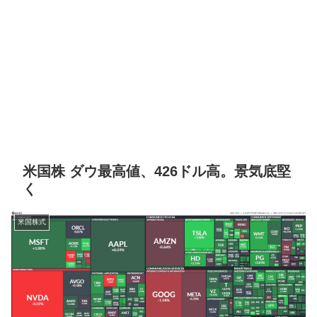
米国株 ダウ最高値、426ドル高。景気底堅
く
米国株式