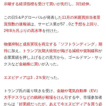
示唆する経済指標を受けて買いが先行し、3日続伸
。
この日S＆Pグローバルが発表した
11月の米購買担当者景
況指数の速報値
は、サービス業が57．0と
予想を上回り
、
2年8カ月ぶりの高水準
を付けた。
物価抑制と成長実現を両立
する「ソフトランディング」期
待
に加え、
トランプ次期大統領が掲げる減税や規制緩和
が
企業業績を押し上げるとの見方から、ゴールドマン・サッ
クスなど
金融株に買い
が入った。
エヌビディアは3．2％安
だった。
トランプ氏の返り咲きを受け、
金融や電気自動車（EV）
大手テスラなどの銘柄が相場をけん引
する中、市場参加者
からは
「好業績だったが、あえて今エヌビディアを買う必