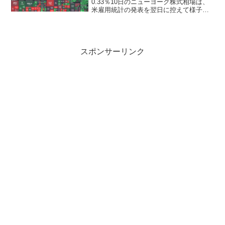
0.33％10日のニューヨーク株式相場は、
米雇用統計の発表を翌日に控えて様子見
ムードが漂う一方、米利下げ期待を背景
に続伸。ニューヨーク証券取引所の出来
高は前日比272万株減の12億9563万...
スポンサーリンク