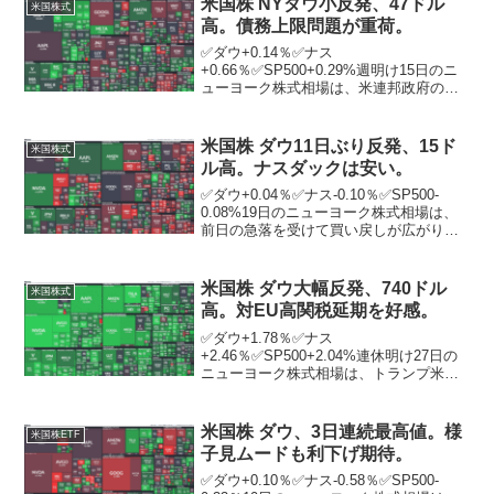
米国株 NYダウ小反発、47ドル
米国株式
高値を...
高。債務上限問題が重荷。
✅ダウ+0.14％✅ナス
+0.66％✅SP500+0.29%週明け15日のニ
ューヨーク株式相場は、米連邦政府の債
務上限問題が重荷となる中、小反発。バ
イデン米大統領は前日、債務上限の引き
上げを巡り、16日に野党共和党のマッカ
米国株 ダウ11日ぶり反発、15ド
米国株式
ーシー下院議長と会...
ル高。ナスダックは安い。
✅ダウ+0.04％✅ナス-0.10％✅SP500-
0.08%19日のニューヨーク株式相場は、
前日の急落を受けて買い戻しが広がり、
小幅ながら11営業日ぶりに反発。ニュー
ヨーク証券取引所の出来高は前日比1億
0416万株減の12億2510万株。1...
米国株 ダウ大幅反発、740ドル
米国株式
高。対EU高関税延期を好感。
✅ダウ+1.78％✅ナス
+2.46％✅SP500+2.04%連休明け27日の
ニューヨーク株式相場は、トランプ米大
統領による欧州連合（EU）への高関税適
用の延期表明が好感され、大幅反発。ニ
ューヨーク証券取引所の出来高は前週末
米国株 ダウ、3日連続最高値。様
米国株ETF
比1億4675万株...
子見ムードも利下げ期待。
✅ダウ+0.10％✅ナス-0.58％✅SP500-