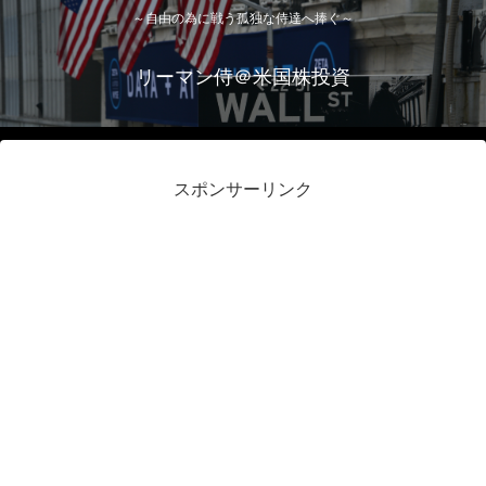
～自由の為に戦う孤独な侍達へ捧ぐ～
リーマン侍＠米国株投資
スポンサーリンク