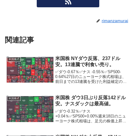
rimanzamurai
関連記事
米国株 NYダウ反落、237ドル
米国株式
安。13連騰で利食い売り。
✅ダウ-0.67％✅ナス -0.55％✅SP500-
0.64%27日のニューヨーク株式相場は、
前日までの13連騰を受けた利益確定の売
りに押される中、反落。朝方発表された4
～6月期の実質GDP（国内総生産）速報値
は4四半期連続のプラス成長とな...
米国株 ダウ3日ぶり反落142ドル
米国株式
安。ナスダックは最高値。
✅ダウ-0.32％✅ナス
+0.04％✅SP500+0.00%週末18日のニュ
ーヨーク株式相場は、足元の株価上昇を
受けた利食い売りが先行し、3日ぶりに反
落。ナスダック総合指数は10．01ポイン
ト高の2万0895．66と、5日連続で史上最