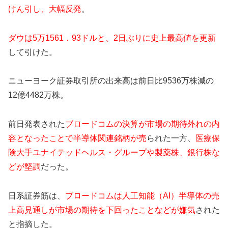
けん引し、大幅反発
。
ダウは5万1561．93ドルと、2日ぶりに史上最高値を更新
して引けた。
ニューヨーク証券取引所の出来高は前日比9536万株減の
12億4482万株。
前日発表された
ブロードコムの決算が市場の期待外れの内
容となったことで半導体関連銘柄が売
られた一方、
医療保
険大手ユナイテッドヘルス・グループや製薬株、銀行株な
どが堅調
だった。
日系証券筋は、
ブロードコムは人工知能（AI）半導体の売
上高見通しが市場の期待を下回ったことなどが嫌気
された
と指摘した。