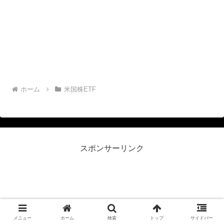
ホーム
米国株ETF
スポンサーリンク
リーマン侍＠米国株投資
プライバシーポリシー
お問い合わせフォーム
メニュー
ホーム
検索
トップ
サイドバー