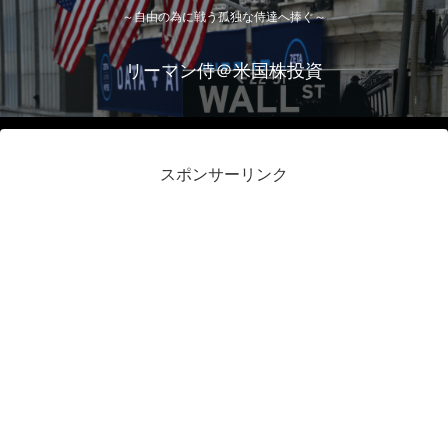
～自由の為に戦う孤独な侍達へ捧ぐ～
リーマン侍＠米国株投資
スポンサーリンク