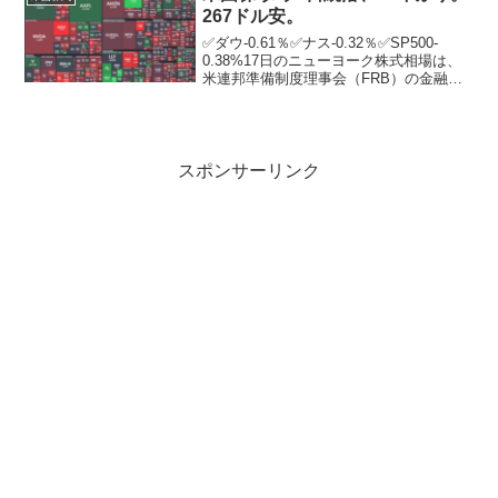
267ドル安。
✅ダウ-0.61％✅ナス-0.32％✅SP500-
0.38%17日のニューヨーク株式相場は、
米連邦準備制度理事会（FRB）の金融政
策決定を翌日に控えて警戒感が高まる
中、9営業日続落。ニューヨーク証券取引
所の出来高は前日比6343万株増の11...
スポンサーリンク