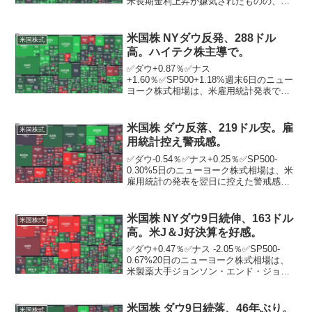
米長期金利上昇が嫌気されたものの、エ
ネルギー株に買いが入る中を引け間際に
プラス圏に浮上し、3営業日続伸。朝方発
表された9月の小売売上高は市場予想を...
米国株 NYダウ反発、288ドル
米国株式
高。ハイテク株主導で。
✅ダウ+0.87％✅ナス
+1.60％✅SP500+1.18%週末6日のニュー
ヨーク株式相場は、米雇用統計発表でい
ったん売られた後に内容が見直され、ハ
イテク株主導で反発。朝方発表された9月
の雇用統計によると、景気動向を敏感に
米国株 ダウ反落、219ドル安。雇
米国株式
反映する非農業部...
用統計控え警戒感。
✅ダウ-0.54％✅ナス+0.25％✅SP500-
0.30%5日のニューヨーク株式相場は、米
雇用統計の発表を翌日に控えた警戒感か
ら売りが優勢となり、反落。ニューヨー
ク証券取引所の出来高は前日比3032万株
減の8億2950万株。市場関係者は、...
米国株 NYダウ9日続伸、163ドル
米国株式
高。米J＆J好決算を好感。
✅ダウ+0.47％✅ナス -2.05％✅SP500-
0.67%20日のニューヨーク株式相場は、
米製薬大手ジョンソン・エンド・ジョン
ソン（J＆J）の堅調な四半期決算が好感
され、9営業日続伸。この日発表されたJ
＆Jの4～6月期決算は増収増益とな...
米国株 ダウ9日続落、46年ぶり。
米国株式