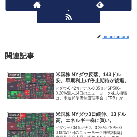
rimanzamurai
関連記事
米国株 NYダウ反落、143ドル
米国株式
安。早期利上げ停止期待が後退。
✅ダウ-0.42％✅ナス-0.35％✅SP500-
0.20%週末14日のニューヨーク株式相場
は、米連邦準備制度理事会（FRB）が早
期に利上げを停止することへの期待がや
やしぼみ、反落。 午前に発表された一連
の米経済指標がまちまちな内容とな
米国株 NYダウ3日続伸、13ドル
米国株式
り、...
高。エネルギー株に買い。
✅ダウ+0.04％✅ナス -0.25％✅SP500-
0.00%17日のニューヨーク株式相場は、