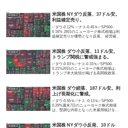
米国株 NYダウ反落、37ドル安。
米国株式
利益確定売り。
✅ダウ-0.12% ✅ナス-0.45％✅SP500-
0.16% 28日のニューヨーク株式相場は利
益確定売りが優勢となり反落。 経営破綻
した米中堅銀行シリコンバレー銀行
（SVB）の事業を巡っては、ファース
ト・シチズンズ銀行が継承することが決
米国株 ダウ小反落、11ドル安。
米国株式
ま...
トランプ関税に警戒強まる。
✅ダウ-0.03％✅ナス-0.33％✅SP500-
0.21%20日のニューヨーク株式相場は、
トランプ米大統領が掲げる高関税政策へ
の警戒感が強まる中、小反落。ニューヨ
ーク証券取引所の出来高は前日比2801万
株増の11億9511万株。貿易相手国...
米国株 ダウ続落、187ドル安。利
米国株式
上げ長期化に警戒。
✅ダウ-0.55％✅ナス -0.13％✅SP500-
0.29%週末7日のニューヨーク株式相場
は、堅調な内容となった米雇用統計を受
け、連邦準備制度理事会（FRB）の利上
げが長引くとの懸念から売りが先行し、3
日続落。米労働省が朝方発表した6月の...
米国株 NYダウ小反発、10ドル
米国株式