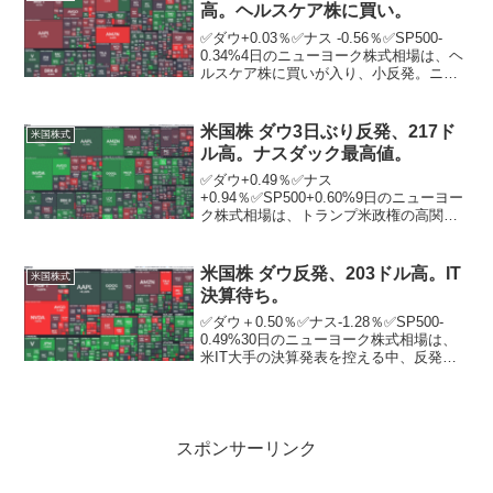
高。ヘルスケア株に買い。
✅ダウ+0.03％✅ナス -0.56％✅SP500-
0.34%4日のニューヨーク株式相場は、ヘ
ルスケア株に買いが入り、小反発。ニュ
ーヨーク証券取引所の出来高は前日比
5781万株増の10億3680万株。前日のダウ
は売り込まれたが、この日は取引...
米国株 ダウ3日ぶり反発、217ド
米国株式
ル高。ナスダック最高値。
✅ダウ+0.49％✅ナス
+0.94％✅SP500+0.60%9日のニューヨー
ク株式相場は、トランプ米政権の高関税
政策を巡る不安がやや後退し、3営業日ぶ
りに反発。優良株で構成するダウ工業株
30種平均は前日終値比217．54ドル高の4
米国株 ダウ反発、203ドル高。IT
米国株式
万4458...
決算待ち。
✅ダウ＋0.50％✅ナス-1.28％✅SP500-
0.49%30日のニューヨーク株式相場は、
米IT大手の決算発表を控える中、反発。
この日マイクロソフトの決算が発表され
るのに備え、同社や半導体大手エヌビデ
ィアなど人工知能（AI）関連の銘柄を
手...
スポンサーリンク