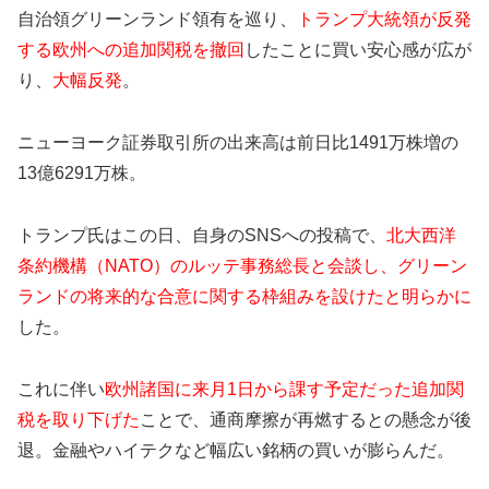
自治領グリーンランド領有を巡り、
トランプ大統領が反発
する欧州への追加関税を撤回
したことに買い安心感が広が
り、
大幅反発
。
ニューヨーク証券取引所の出来高は前日比1491万株増の
13億6291万株。
トランプ氏はこの日、自身のSNSへの投稿で、
北大西洋
条約機構（NATO）のルッテ事務総長と会談し、グリーン
ランドの将来的な合意に関する枠組みを設けたと明らかに
した。
これに伴い
欧州諸国に来月1日から課す予定だった追加関
税を取り下げた
ことで、通商摩擦が再燃するとの懸念が後
退。金融やハイテクなど幅広い銘柄の買いが膨らんだ。