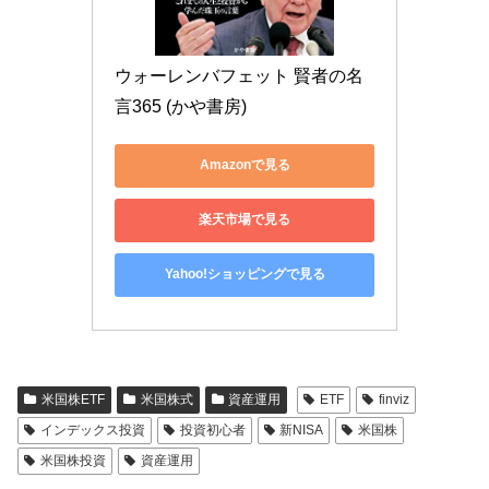
ウォーレンバフェット 賢者の名
言365 (かや書房)
Amazonで見る
楽天市場で見る
Yahoo!ショッピングで見る
米国株ETF
米国株式
資産運用
ETF
finviz
インデックス投資
投資初心者
新NISA
米国株
米国株投資
資産運用