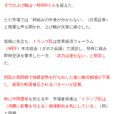
ダウの上げ幅は一時800ドル
を超えた。
ただ市場では「枠組みの中身が分からない」（日系証券）
と慎重な声も聞かれ、上げ幅が次第に縮小した。
投稿に先立ち、
トランプ氏
は世界経済フォーラム
（
WEF
）年次総会（ダボス会議）で演説し、領有に絡み
即時交渉を要求した一方、
「武力は使わない」と明言
し
た。
同氏が高関税で強硬姿勢を打ち出した後に株式相場が下落
し、政策が軌道修正されるパターンが定着。
秋に中間選挙
を控える中、市場参加者は「
トランプ氏は
（消費に影響を与える）相場動向を気にしている
」（同）
と指摘。