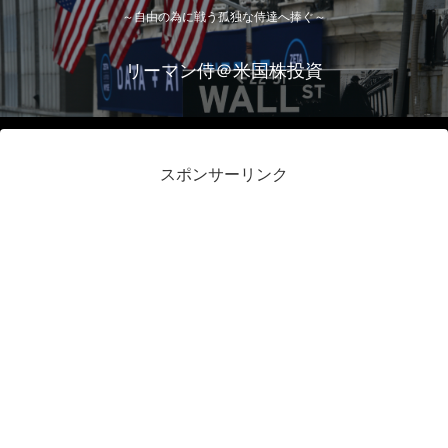
～自由の為に戦う孤独な侍達へ捧ぐ～
リーマン侍＠米国株投資
スポンサーリンク