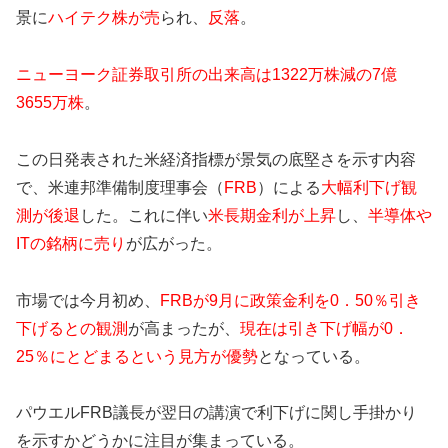
景に
ハイテク株が売
られ、
反落
。
ニューヨーク証券取引所の出来高は1322万株減の7億
3655万株
。
この日発表された米経済指標が景気の底堅さを示す内容
で、米連邦準備制度理事会（
FRB
）による
大幅利下げ観
測が後退
した。これに伴い
米長期金利が上昇
し、
半導体や
ITの銘柄に売り
が広がった。
市場では今月初め、
FRBが9月に政策金利を0．50％引き
下げるとの観測
が高まったが、
現在は引き下げ幅が0．
25％にとどまるという見方が優勢
となっている。
パウエルFRB議長が翌日の講演で利下げに関し手掛かり
を示すかどうかに注目が集まっている。