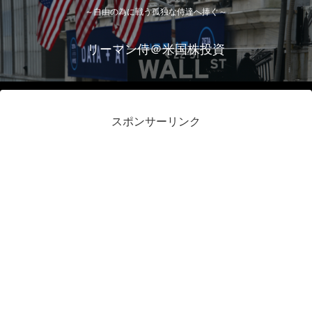
～自由の為に戦う孤独な侍達へ捧ぐ～
リーマン侍＠米国株投資
スポンサーリンク