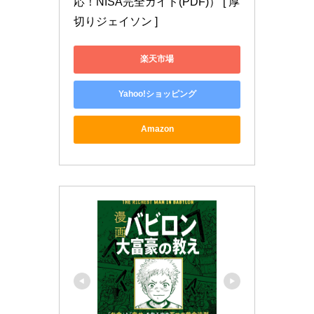
応！NISA完全ガイド(PDF)） [ 厚
切りジェイソン ]
楽天市場
Yahoo!ショッピング
Amazon