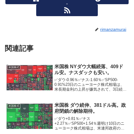
rimanzamurai
関連記事
米国株 NYダウ大幅続落、409ド
米国株式
ル安。ナスダックも安い。
✅ダウ-0.96％✅ナス-1.60％✅SP500-
0.91%23日のニューヨーク株式相場は、
米長期金利の上昇が嫌気されて、3日続
落。ニューヨーク証券取引所の出来高は
前日比1845万株増の8億2338万株。最近
発表された一連の経済指標で米景気...
米国株 ダウ続伸、381ドル高。政
米国株式
府閉鎖の解除期待。
✅ダウ+0.81％✅ナス
+2.27％✅SP500+1.54％週明け10日のニ
ューヨーク株式相場は、米連邦政府の一
部閉鎖が解除に近づいているとの期待感