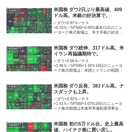
から続伸。ニューヨーク証券取引所の出
来高は前週末比7806万株減の12億3212万
米国株 ダウ2日ぶり最高値、409
米国株式
株。米上院...
ドル高。米銀の好決算で。
✅ダウ+0.97％✅ナス
+0.33％✅SP500+0.60%週末11日のニュ
ーヨーク株式相場は、米大手銀の好決算
を受け景気への楽観が広がり、反発。ニ
ューヨーク証券取引所の出来高は前日比
377万株増の7億9904万株。米金融大手JP
米国株 ダウ続伸、317ドル高。米
米国株ETF
モルガン・...
イラン再協議期待で。
✅ダウ+0.66％✅ナス
+1.96％✅SP500+1.18％14日のニューヨ
ーク株式相場は、米国とイランの戦闘終
結に向けた再協議への期待から続伸し
た。ニューヨーク証券取引所の出来高は
前日比5056万株減の11億3179万株。米国
米国株 ダウ反発、383ドル高。ナ
米国株式
とイランが週...
スダックも上昇。
✅ダウ+0.92％✅ナス
+1.41％✅SP500+1.07%19日のニューヨ
ーク株式相場は米連邦準備制度理事会
（FRB）の金融政策決定などを好感し
て、反発。ニューヨーク証券取引所の出
来高は前日比1億0747万株増の11億6710
米国株 初の5万ドル台。史上最高
米国株ETF
万株。テスラ...
値、ハイテク株に買い戻し。