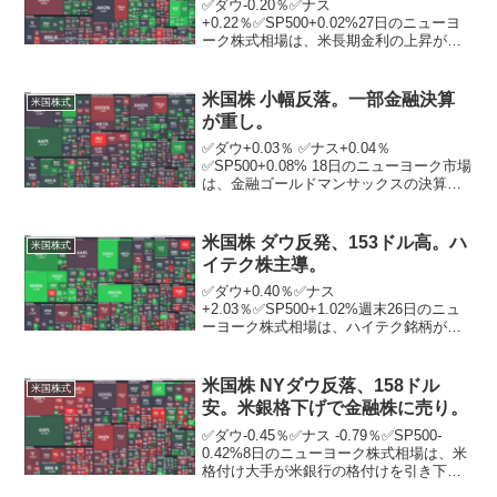
✅ダウ-0.20％✅ナス
+0.22％✅SP500+0.02%27日のニューヨ
ーク株式相場は、米長期金利の上昇が嫌
気され、続落。石油の世界的な需給逼迫
（ひっぱく）懸念を背景に、原油先物相
場は一時1バレル＝94ドル台に上昇。原油
米国株 小幅反落。一部金融決算
米国株式
高に伴うインフ...
が重し。
✅ダウ+0.03％ ✅ナス+0.04％
✅SP500+0.08% 18日のニューヨーク市場
は、金融ゴールドマンサックスの決算が
冴えず寄り付き後に下落。 その後、中国
の1－3月期国内総生産（GDP）が1年ぶ
り最大の伸びとなるなど、経済活動再
米国株 ダウ反発、153ドル高。ハ
米国株式
開...
イテク株主導。
✅ダウ+0.40％✅ナス
+2.03％✅SP500+1.02%週末26日のニュ
ーヨーク株式相場は、ハイテク銘柄がけ
ん引して3日ぶりに反発。前日発表された
マイクロソフトやグーグルの親会社アル
ファベットの決算が好感され、相場全体
米国株 NYダウ反落、158ドル
米国株式
を押し上げた。「人...
安。米銀格下げで金融株に売り。
✅ダウ-0.45％✅ナス -0.79％✅SP500-
0.42%8日のニューヨーク株式相場は、米
格付け大手が米銀行の格付けを引き下げ
たため、金融株に売りが膨らみ、反落。