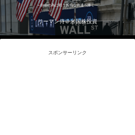
～自由の為に戦う孤独な侍達へ捧ぐ～
リーマン侍＠米国株投資
スポンサーリンク