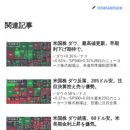
rimanzamurai
関連記事
米国株 ダウ、最高値更新。早期
米国株式
利下げ期待で。
✅ダウ+0.16％✅ナス
+0.53％✅SP500+0.31%28日のニューヨ
ーク株式相場は、米連邦準備制度理事会
（FRB）による早期利下げ観測を背景に
続伸。ダウは史上最高値を更新。ニュー
ヨーク証券取引所の出来高は前日比1477
米国株 ダウ反落、285ドル安。注
米国株ETF
万株減の9億4...
目決算控え売り優勢。
✅ダウ-0.58％✅ナス
+0.27％✅SP500+0.03％週末23日のニュ
ーヨーク株式相場は、翌週に注目企業の
決算発表を控えた持ち高調整の売りが優
勢となり、反落。ニューヨーク証券取引
所の出来高は前日比9834万株減の11億
米国株 ダウ続落、68ドル安。米
米国株式
1463万株。今...
長期金利上昇を嫌気。