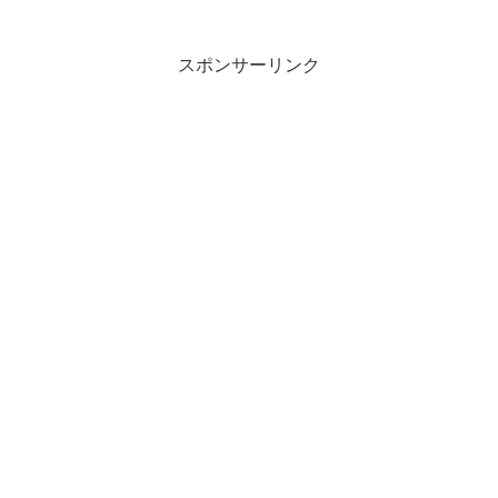
米格付け大手ムーディーズ・インベスタ
ーズ・サービスは7日、米中小銀10行の...
スポンサーリンク