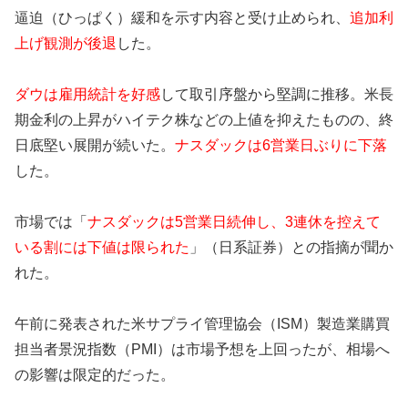
逼迫（ひっぱく）緩和を示す内容と受け止められ、
追加利
上げ観測が後退
した。
ダウは雇用統計を好感
して取引序盤から堅調に推移。米長
期金利の上昇がハイテク株などの上値を抑えたものの、終
日底堅い展開が続いた。
ナスダックは6営業日ぶりに下落
した。
市場では「
ナスダックは5営業日続伸し、3連休を控えて
いる割には下値は限られた
」（日系証券）との指摘が聞か
れた。
午前に発表された米サプライ管理協会（ISM）製造業購買
担当者景況指数（PMI）は市場予想を上回ったが、相場へ
の影響は限定的だった。