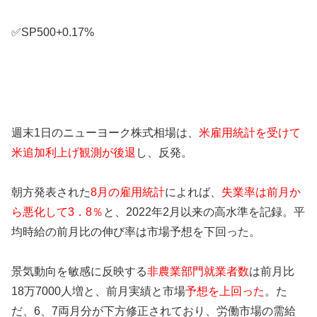
✅SP500+0.17%
週末1日のニューヨーク株式相場は、
米雇用統計を受けて
米追加利上げ観測が後退
し、反発。
朝方発表された
8月の雇用統計
によれば、
失業率は前月か
ら悪化して3．8％
と、2022年2月以来の高水準を記録。平
均時給の前月比の伸び率は市場予想を下回った。
景気動向を敏感に反映する
非農業部門就業者数
は前月比
18万7000人増と、前月実績と市場
予想を上回った
。た
だ、6、7両月分が下方修正されており、労働市場の需給