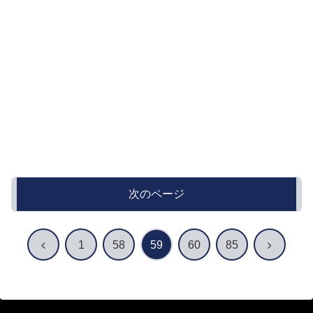
次のページ
前
次
1
58
59
60
85
へ
へ