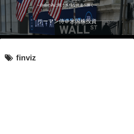
～自由の為に戦う孤独な侍達へ捧ぐ～
リーマン侍＠米国株投資
finviz