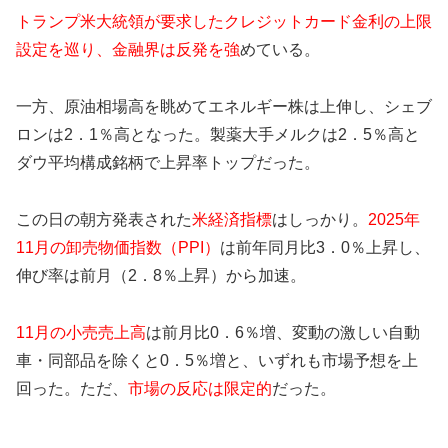
トランプ米大統領が要求したクレジットカード金利の上限
設定を巡り、金融界は反発を強
めている。
一方、原油相場高を眺めてエネルギー株は上伸し、シェブ
ロンは2．1％高となった。製薬大手メルクは2．5％高と
ダウ平均構成銘柄で上昇率トップだった。
この日の朝方発表された
米経済指標
はしっかり。
2025年
11月の卸売物価指数（PPI）
は前年同月比3．0％上昇し、
伸び率は前月（2．8％上昇）から加速。
11月の小売売上高
は前月比0．6％増、変動の激しい自動
車・同部品を除くと0．5％増と、いずれも市場予想を上
回った。ただ、
市場の反応は限定的
だった。