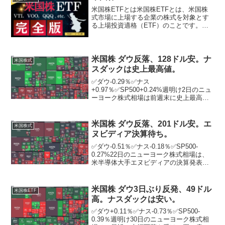
米国株ETFとは米国株ETFとは、米国株
式市場に上場する企業の株式を対象とす
る上場投資適格（ETF）のことです。米
国株ETFは、米国株式市場に投資するた
めの手軽な方法として、世界中の投資家
に人気があります。米国株ETFは、例え
ばS&P500...
米国株 ダウ反落、128ドル安。ナ
米国株式
スダックは史上最高値。
✅ダウ-0.29％✅ナス
+0.97％✅SP500+0.24%週明け2日のニュ
ーヨーク株式相場は前週末に史上最高値
を更新した後を受け利益確定の売りが出
て、反落。ダウ平均は前週末に再び最高
値を更新して取引を終えたこともあり、
米国株 ダウ反落、201ドル安。エ
米国株式
これまで買い進まれた...
ヌビディア決算待ち。
✅ダウ-0.51％✅ナス-0.18％✅SP500-
0.27%22日のニューヨーク株式相場は、
米半導体大手エヌビディアの決算発表を
取引時間終了後に控える中、反落。人工
知能（AI）開発に使われる半導体で圧倒
的なシェアを持つエヌビディアの決算に
米国株 ダウ3日ぶり反発、49ドル
米国株ETF
対...
高。ナスダックは安い。
✅ダウ+0.11％✅ナス-0.73％✅SP500-
0.39％週明け30日のニューヨーク株式相