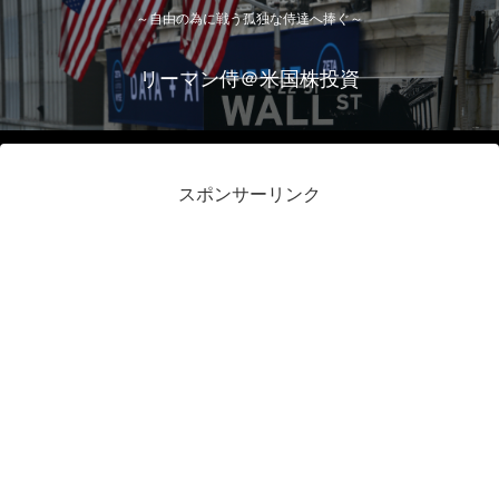
～自由の為に戦う孤独な侍達へ捧ぐ～
リーマン侍＠米国株投資
スポンサーリンク