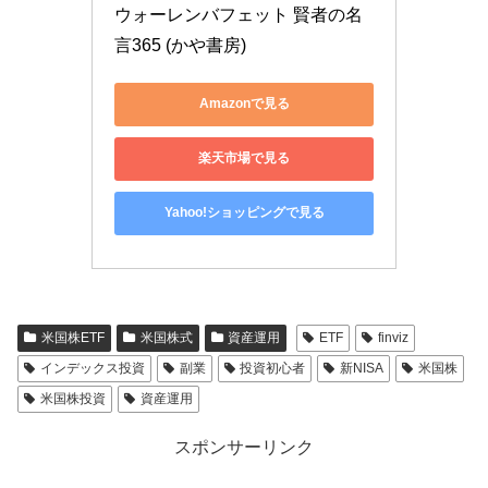
ウォーレンバフェット 賢者の名
言365 (かや書房)
Amazonで見る
楽天市場で見る
Yahoo!ショッピングで見る
米国株ETF
米国株式
資産運用
ETF
finviz
インデックス投資
副業
投資初心者
新NISA
米国株
米国株投資
資産運用
スポンサーリンク