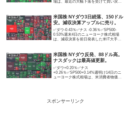
場は、最近の大幅下落を受けて買い戻し
が入り、3営業日ぶりに小反発。ニューヨ
ーク証券取引所の出来高は前週末比1億
1173万株増の13億7921万株。前...
米国株 NYダウ3日続落、150ドル
米国株式
安。減収決算アップルに売り。
✅ダウ-0.43％✅ナス -0.36％✅SP500-
0.53%週末4日のニューヨーク株式相場
は、減収決算を前日発表した米IT大手ア
ップルが売り込まれる中、3日続落。朝方
発表された注目の7月の米雇用統計では、
労働市場の底堅さが示され、景気後退...
米国株 NYダウ反発、88ドル高。
米国株式
ナスダックは最高値更新。
✅ダウ+0.20％✅ナス
+0.26％✅SP500+0.14%週明け14日のニ
ューヨーク株式相場は、米消費者物価指
数（CPI）の発表を控えて様子見ムードが
広がる中、反発。ハイテク株中心のナス
ダック総合指数は54．80ポイント高の2万
0640．...
スポンサーリンク