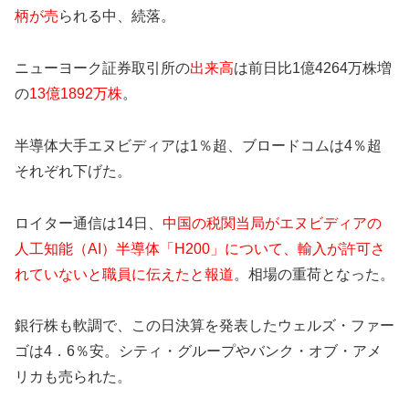
柄が売
られる中、続落。
ニューヨーク証券取引所の
出来高
は前日比1億4264万株増
の
13億1892万株
。
半導体大手エヌビディアは1％超、ブロードコムは4％超
それぞれ下げた。
ロイター通信は14日、
中国の税関当局がエヌビディアの
人工知能（AI）半導体「H200」について、輸入が許可さ
れていないと職員に伝えたと報道
。相場の重荷となった。
銀行株も軟調で、この日決算を発表したウェルズ・ファー
ゴは4．6％安。シティ・グループやバンク・オブ・アメ
リカも売られた。