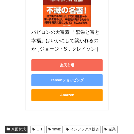
バビロンの大富豪 「繁栄と富と
幸福」はいかにして築かれるの
か [ ジョージ・S．クレイソン ]
楽天市場
Yahoo!ショッピング
Amazon
米国株式
ETF
finviz
インデックス投資
副業