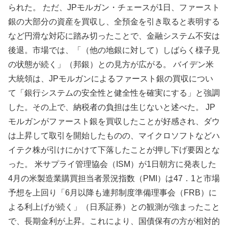
られた。 ただ、JPモルガン・チェースが1日、ファースト
銀の大部分の資産を買収し、全預金を引き取ると表明する
など円滑な対応に踏み切ったことで、金融システム不安は
後退。市場では、「（他の地銀に対して）しばらく様子見
の状態が続く」（邦銀）との見方が広がる。 バイデン米
大統領は、JPモルガンによるファースト銀の買収につい
て「銀行システムの安全性と健全性を確実にする」と強調
した。その上で、納税者の負担は生じないと述べた。 JP
モルガンがファースト銀を買収したことが好感され、ダウ
は上昇して取引を開始したものの、マイクロソフトなどハ
イテク株が引けにかけて下落したことが押し下げ要因とな
った。 米サプライ管理協会（ISM）が1日朝方に発表した
4月の米製造業購買担当者景況指数（PMI）は47．1と市場
予想を上回り「6月以降も連邦制度準備理事会（FRB）に
よる利上げが続く」（日系証券）との観測が強まったこと
で、長期金利が上昇。これにより、国債保有の方が相対的