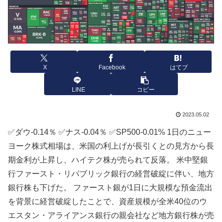
X
Facebook
はてブ
LINE
コピー
2023.05.02
✅ダウ-0.14％ ✅ナス-0.04％ ✅SP500-0.01% 1日のニュー
ヨーク株式相場は、米国の利上げが長引くとの見方から長
期金利が上昇し、ハイテク株が売られて反落。 米中堅銀
行ファースト・リパブリック銀行の経営破綻に伴い、地方
銀行株も下げた。 ファースト銀が1日に大規模な預金流出
を背景に経営破綻したことで、資産規模が全米40位のウ
エスタン・アライアンス銀行の親会社など地方銀行株が売