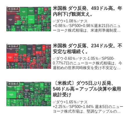
落。11日に発表される米消費者物価指数
（CPI）は、今月に連邦準備制度理事会...
米国株 ダウ反発、493ドル高。年
米国株式
内利下げ観測支え。
✅ダウ+1.08％✅ナス
+0.88％✅SP500+0.98％週末21日のニュ
ーヨーク株式相場は、米連邦準備制度理
事会（FRB）による年内の追加利下げ観
測が高まったことで景気が下支えされる
との期待が膨らみ、反発した。ニューヨ
米国株 ダウ反落、234ドル安。不
米国株式
ーク証券取引所の出...
安定な相場続く。
✅ダウ-0.60％✅ナス-1.05％✅SP500-
0.77%7日のニューヨーク株式相場は、今
週初めの世界同時株安を受け不安定な状
態が続く中、反落。7日の東京株式市場で
日経平均株価が上昇。日銀の内田真一副
総裁が追加利上げに慎重な姿勢を示した
〔米株式〕ダウ5日ぶり反発、
米国株式
こ...
546ドル高＝アップル決算や雇用
統計受け
✅ダウ+1.65％✅ナス
+2.25％✅SP500+1.84% 週末5日のニュー
ヨーク株式市場は、堅調なアップルの決
算や4月の米雇用統計を受け、5営業日ぶ
りに反発。アップルが前日の引け後に発
表した2023年1～3月期決算は、2四半期
連続の減収...