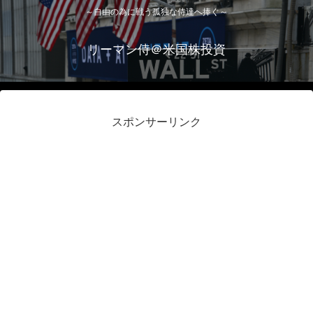
～自由の為に戦う孤独な侍達へ捧ぐ～
リーマン侍＠米国株投資
スポンサーリンク