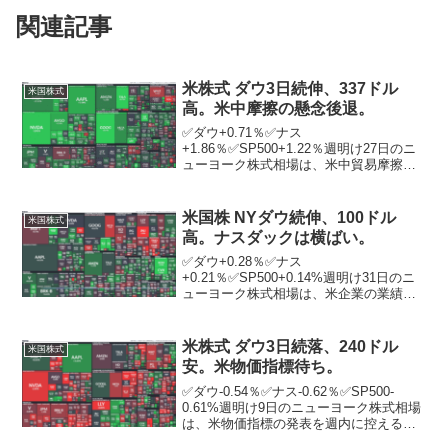
関連記事
米株式 ダウ3日続伸、337ドル
米国株式
高。米中摩擦の懸念後退。
✅ダウ+0.71％✅ナス
+1.86％✅SP500+1.22％週明け27日のニ
ューヨーク株式相場は、米中貿易摩擦の
懸念が後退し、3営業日続伸。ダウは、連
日で史上最高値を更新して終了。ナスダ
ックも、最高値を塗り替えて引けた。S＆
米国株 NYダウ続伸、100ドル
米国株式
P500も最高値...
高。ナスダックは横ばい。
✅ダウ+0.28％✅ナス
+0.21％✅SP500+0.14%週明け31日のニ
ューヨーク株式相場は、米企業の業績に
期待が集まる中、続伸。この日は主要な
米企業決算や経済指標の発表がなく、ダ
ウとナスダックともに方向感のない展開
米株式 ダウ3日続落、240ドル
米国株式
となった。ただ、今...
安。米物価指標待ち。
✅ダウ-0.54％✅ナス-0.62％✅SP500-
0.61%週明け9日のニューヨーク株式相場
は、米物価指標の発表を週内に控える中
で利益確定の売りが先行し、3営業日続