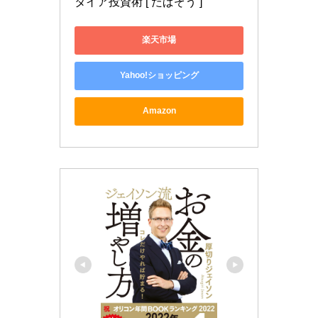
タイア投資術 [ たぱぞう ]
楽天市場
Yahoo!ショッピング
Amazon