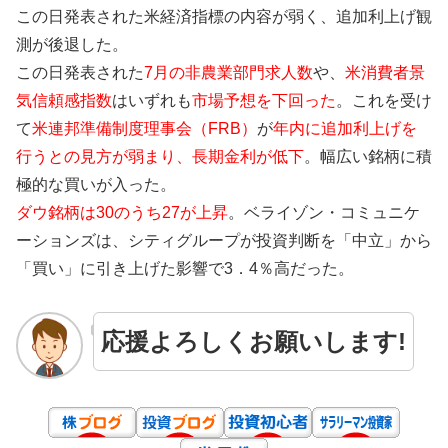
この日発表された米経済指標の内容が弱く、追加利上げ観
測が後退した。
この日発表された
7月の非農業部門求人数
や、
米消費者景
気信頼感指数
はいずれも
市場予想を下回った
。これを受け
て
米連邦準備制度理事会（FRB）
が
年内に追加利上げを
行うとの見方が弱まり、長期金利が低下
。幅広い銘柄に積
極的な買いが入った。
ダウ銘柄は30のうち27が上昇
。ベライゾン・コミュニケ
ーションズは、シティグループが投資判断を「中立」から
「買い」に引き上げた影響で3．4％高だった。
応援よろしくお願いします!