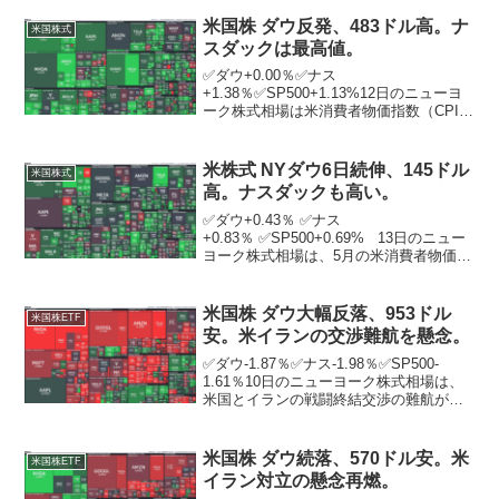
ヨーク証券取引所の出来高は前日比2億
1279万株増の9億3561万株。オラ...
米国株 ダウ反発、483ドル高。ナ
米国株式
スダックは最高値。
✅ダウ+0.00％✅ナス
+1.38％✅SP500+1.13%12日のニューヨ
ーク株式相場は米消費者物価指数（CPI）
が予想とほぼ一致したことで買い安心感
が広がり、反発。ナスダック総合指数は
296．50ポイント高の2万1681．90と、史
米株式 NYダウ6日続伸、145ドル
米国株式
上最...
高。ナスダックも高い。
✅ダウ+0.43％ ✅ナス
+0.83％ ✅SP500+0.69% 13日のニュー
ヨーク株式相場は、5月の米消費者物価指
数（CPI）でインフレの鈍化が示されたこ
とが好感され、6営業日続伸。 ハイテク
株中心のナスダック総合指数は111．40...
米国株 ダウ大幅反落、953ドル
米国株ETF
安。米イランの交渉難航を懸念。
✅ダウ-1.87％✅ナス-1.98％✅SP500-
1.61％10日のニューヨーク株式相場は、
米国とイランの戦闘終結交渉の難航が懸
念される中、原油高が重荷となって大幅
反落。ニューヨーク証券取引所の出来高
は前日比8617万株減の12億8142万...
米国株 ダウ続落、570ドル安。米
米国株ETF
イラン対立の懸念再燃。