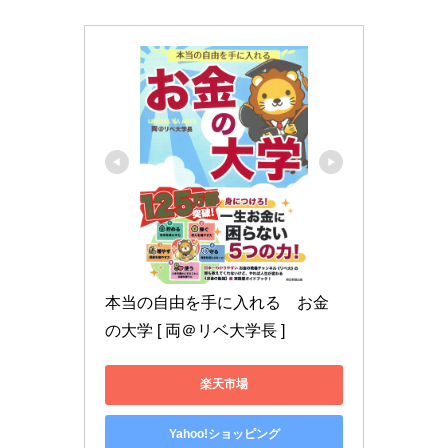
本当の自由を手に入れる　お金
の大学 [ 両＠リベ大学長 ]
楽天市場
Yahoo!ショッピング