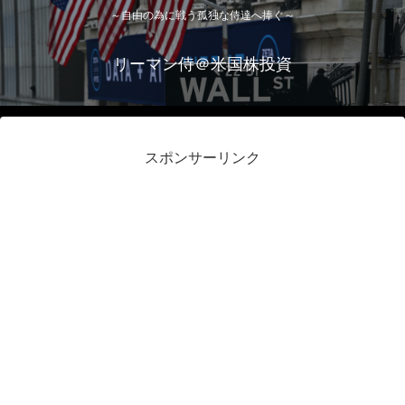
～自由の為に戦う孤独な侍達へ捧ぐ～
リーマン侍＠米国株投資
スポンサーリンク