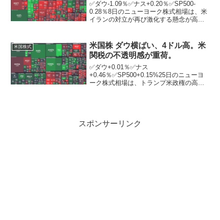
✅ダウ-1.09％✅ナス+0.20％✅SP500-
0.28％8日のニューヨーク株式相場は、米
イランの対立が再び激化する懸念が高ま
る中、続落。ニューヨーク証券取引所の
出来高は前日比3710万株増の12億3469万
株。中東情勢を巡っては、米中央...
米国株 ダウ横ばい、4ドル高。米
米国株式
関税の不透明感が重荷。
✅ダウ+0.01％✅ナス
+0.46％✅SP500+0.15%25日のニューヨ
ーク株式相場は、トランプ米政権の高関
税政策を巡る不透明感が重荷となる中、
横ばいで取引を終えた。ニューヨーク証
券取引所の出来高は前日比554万株減の11
億5202万株...
スポンサーリンク