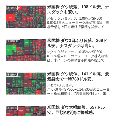
米国株 ダウ続落、198ドル安。ナ
米国株式
スダックも安い。
✅ダウ-0.57％✅ナス -1.06％✅SP500-
0.69%6日のニューヨーク株式市場は、市
場予想を上回る米経済指標を背景にイン
フレと利上げ長期化への懸念が高まり、
続落。米サプライ管理協会（ISM）がこ
の日発表した8月の米サービス業購買担...
米国株 ダウ3日ぶり反落、269ド
米国株ETF
ル安。ナスダックは高い。
✅ダウ-0.56％✅ナス+0.35％✅SP500-
0.11％週末10日のニューヨーク株式相場
は、米イランの和平交渉開始を控えて様
子見ムードが強い中、3日ぶりに反落。ニ
ューヨーク証券取引所の出来高は前日比1
億0905万株減の10億6643万株...
米国株 ダウ続伸、141ドル高。景
米国株式
気懸念で一時780ドル安。
✅ダウ+0.35％✅ナ
ス-0.09％✅SP500+0.14%30日のニューヨ
ーク株式相場は、7営業日続伸した。米経
済がマイナス成長に転落したことに警戒
感が強まる中、取引開始直後には売りが
加速し、下げ幅は一時780ドルを超えた。
米国株 ダウ大幅続落、557ドル
米国株式
ニューヨーク証...
安。巨額AI投資に警戒感。