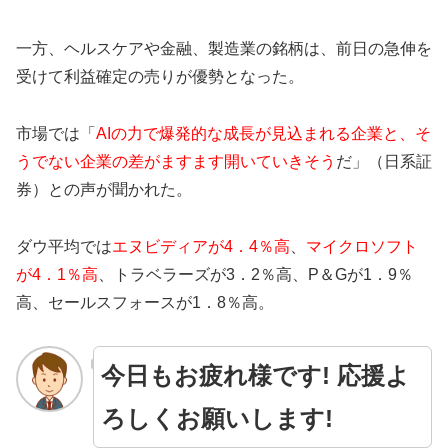
一方、ヘルスケアや金融、製造業の銘柄は、前日の急伸を
受けて利益確定の売りが優勢となった。
市場では「
AIの力で爆発的な成長が見込まれる企業と、そ
うでない企業の差がますます開いていきそう
だ」（日系証
券）との声が聞かれた。
ダウ平均では
エヌビディアが4．4％高
、
マイクロソフト
が4．1％高
、トラベラーズが3．2％高、P＆Gが1．9％
高、セールスフォースが1．8％高。
今日もお疲れ様です! 応援よ
ろしくお願いします!