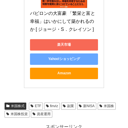
バビロンの大富豪 「繁栄と富と
幸福」はいかにして築かれるの
か [ ジョージ・S．クレイソン ]
楽天市場
Yahoo!ショッピング
Amazon
米国株式
ETF
finviz
副業
新NISA
米国株
米国株投資
資産運用
スポンサーリンク