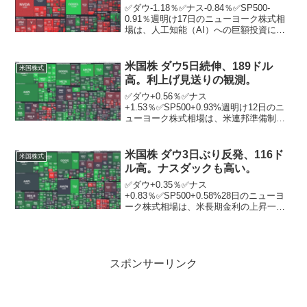
✅ダウ-1.18％✅ナス-0.84％✅SP500-
0.91％週明け17日のニューヨーク株式相
場は、人工知能（AI）への巨額投資に警
戒感が広がる中、19日に決算発表を控え
る半導体大手エヌビディアの売りが先行
し、大幅続落。ダウは3営業日続落とな...
米国株 ダウ5日続伸、189ドル
米国株式
高。利上げ見送りの観測。
✅ダウ+0.56％✅ナス
+1.53％✅SP500+0.93%週明け12日のニ
ューヨーク株式相場は、米連邦準備制度
理事会（FRB）が今週開く金融政策会合
で利上げを見送るとの観測が相場を下支
えし、5営業日続伸。市場では、FRBが
米国株 ダウ3日ぶり反発、116ド
米国株式
13、14両日に...
ル高。ナスダックも高い。
✅ダウ+0.35％✅ナス
+0.83％✅SP500+0.58%28日のニューヨ
ーク株式相場は、米長期金利の上昇一服
を背景にハイテク株に買いが入り、3日ぶ
りに反発。前日に4．6％に達した10年物
米国債利回りはこの日、4．5％台に低
下。それでも...
スポンサーリンク