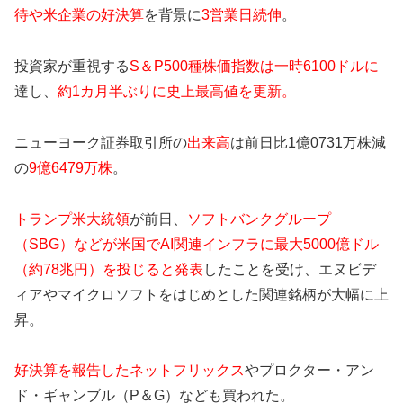
待や米企業の好決算
を背景に
3営業日続伸
。
投資家が重視する
S＆P500種株価指数は一時6100ドルに
達し、
約1カ月半ぶりに史上最高値を更新。
ニューヨーク証券取引所の
出来高
は前日比1億0731万株減
の
9億6479万株
。
トランプ米大統領
が前日、
ソフトバンクグループ
（SBG）などが米国でAI関連インフラに最大5000億ドル
（約78兆円）を投じると発表
したことを受け、エヌビデ
ィアやマイクロソフトをはじめとした関連銘柄が大幅に上
昇。
好決算を報告したネットフリックス
やプロクター・アン
ド・ギャンブル（P＆G）なども買われた。