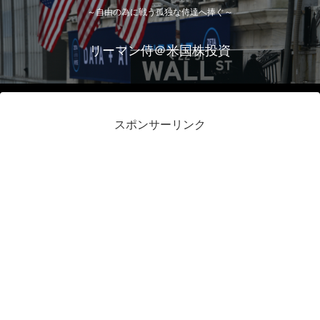
～自由の為に戦う孤独な侍達へ捧ぐ～
リーマン侍＠米国株投資
スポンサーリンク