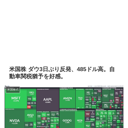
米国株 ダウ3日ぶり反発、485ドル高。自
動車関税猶予を好感。
米国株式