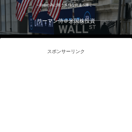
～自由の為に戦う孤独な侍達へ捧ぐ～
リーマン侍＠米国株投資
スポンサーリンク