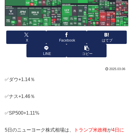
X
Facebook
はてブ
LINE
コピー
2025.03.06
✅ダウ+1.14％
✅ナス+1.46％
✅SP500+1.11%
5日のニューヨーク株式相場は、
トランプ米政権
が
4日に