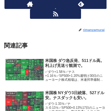
rimanzamurai
関連記事
米国株 ダウ急反発、511ドル高。
米国株式
利上げ見送り観測で。
✅ダウ+1.58％✅ナス
+1.16％✅SP500+1.20%週明け30日のニ
ューヨーク株式相場は、米連邦準備制度
理事会（FRB）が31日、11月1日に開く金
融政策会合で利上げを見送るとの観測か
ら買いが膨らみ、急反発。市場では、イ
米国株 NYダウ3日続落、527ドル
米国株式
ンフレの鈍...
安。ナスダックも安い。
✅ダウ-1.33％✅ナ
ス-0.13％✅SP500+0.13%17日のニューヨ