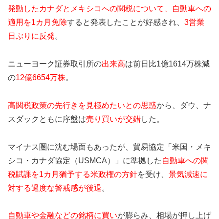
発動したカナダとメキシコへの関税について、自動車への
適用を1カ月免除
すると発表したことが好感され、
3営業
日ぶりに反発
。
ニューヨーク証券取引所の
出来高
は前日比1億1614万株減
の
12億6654万株
。
高関税政策の先行きを見極めたいとの思惑
から、ダウ、ナ
スダックともに序盤は
売り買いが交錯
した。
マイナス圏に沈む場面もあったが、貿易協定「米国・メキ
シコ・カナダ協定（USMCA）」に準拠した
自動車への関
税賦課を1カ月猶予する米政権の方針
を受け、
景気減速に
対する過度な警戒感が後退
。
自動車や金融などの銘柄に買い
が膨らみ、相場が押し上げ