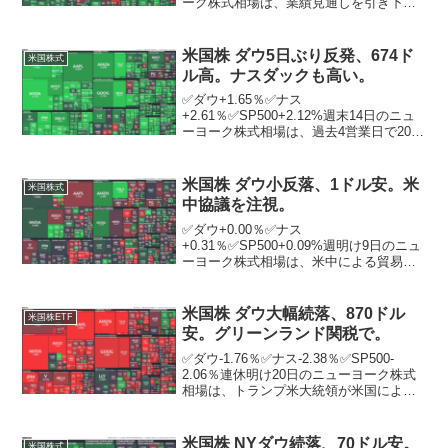
ーク株式相場は、業績見通しを引き下げ
た米医療保険大手ユナイテッドヘルス・
グループに売りが膨らみ、3日続落。ニュ
ーヨーク証券取引所の出来高は前日比1億
米国株 ダウ5日ぶり反発、674ド
米国株式
2288万株増の...
ル高。ナスダックも高い。
✅ダウ+1.65％✅ナス
+2.61％✅SP500+2.12%週末14日のニュ
ーヨーク株式相場は、過去4営業日で2000
ドル近く売り込まれた反動で買い戻しが
入り、5日ぶりに大幅反発した。ニューヨ
ーク証券取引所の出来高は前日比2638万
米国株 ダウ小反落、1ドル安。米
米国株式
株減の1...
中協議を注視。
✅ダウ+0.00％✅ナス
+0.31％✅SP500+0.09%週明け9日のニュ
ーヨーク株式相場は、米中による貿易協
議の行方が注視される中、小反落。米中
両政府はこの日、ロンドンで約1カ月ぶり
に閣僚級の貿易協議を行った。米側のハ
米国株 ダウ大幅続落、870ドル
米国株ETF
イテク関連の輸出規...
安。グリーンランド関税で。
✅ダウ-1.76％✅ナス-2.38％✅SP500-
2.06％連休明け20日のニューヨーク株式
相場は、トランプ米大統領が米国による
デンマーク自治領グリーンランド領有に
反発する欧州8カ国に追加関税を課すと表
明したことを受け、リスク回避の売りが
米国株 NYダウ続落、70ドル安。
米国株式