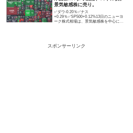
広...
景気敏感株に売り。
✅ダウ-0.20％✅ナス
+0.29％✅SP500+0.12%13日のニューヨ
ーク株式相場は、景気敏感株を中心に売
られ、続落。朝方発表された注目の8月の
米消費者物価指数（CPI）は最近のエネル
ギー高を受け、伸びは2カ月連続で加速。
市場予想も...
スポンサーリンク