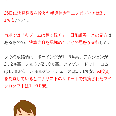
26日に決算発表を控えた半導体大手エヌビディアは3．
1％安
だった。
市場では「AIブームは長く続く」（日系証券）との見方
は
あるものの、
決算内容を見極めたいとの思惑が先行
した。
ダウ構成銘柄は、ボーイングが1．6％高、アムジェンが
2．2％高、メルクが2．0％高。アマゾン・ドット・コム
は1．8％安、JPモルガン・チェースは1．1％安、
AI投資
を見直しているとアナリストのリポートで指摘されたマイ
クロソフトは1．0％安
。