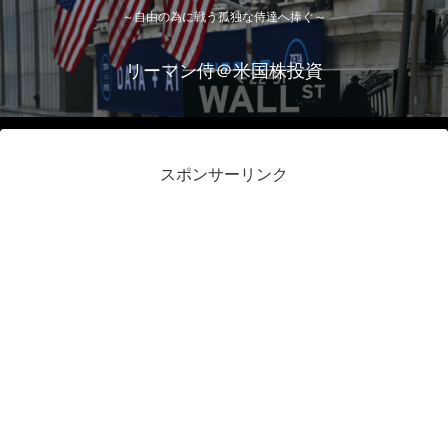
～自由の為に戦う孤独な侍達へ捧ぐ～
リーマン侍＠米国株投資
スポンサーリンク