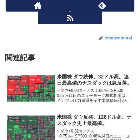
rimanzamurai
関連記事
米国株 ダウ続伸、32ドル高。連
米国株式
日最高値のナスダックは急反落。
✅ダウ+0.08％✅ナス-1.95％✅SP500-
0.87%11日のニューヨーク株式相場は、
インフレ圧力減退を示す米物価統計が好
感される中、続伸。朝方公表された注目
の6月の消費者物価指数（CPI）は前年同
月比3．0％上昇。伸び率は3カ月連続...
米国株 ダウ反発、126ドル高。ナ
米国株式
スダック史上最高値。
✅ダウ+0.32％✅ナス
+0.75％✅SP500+0.48%14日のニューヨ