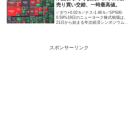
は米連邦準備...
売り買い交錯、一時最高値。
✅ダウ+0.02％✅ナス-1.46％✅SP500-
0.59%19日のニューヨーク株式相場は、
21日から始まる年次経済シンポジウム
「ジャクソンホール会議」を控えて売り
買いが交錯する中、小反発。ニューヨー
ク証券取引所の出来高は、前日比3648
万...
スポンサーリンク