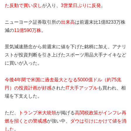
た反動で買い戻し
が入り、
3営業日ぶりに反発
。
ニューヨーク証券取引所の
出来高
は前週末比1億8233万株
減の
11億590万株
。
景気減速懸念から前週末に値を下げた銘柄に加え、アナリ
ストが投資判断を引き上げたスポーツ用品大手ナイキなど
に買いが入った。
今後4年間で米国に過去最大となる5000億ドル（約75兆
円）の投資計画が好感
された
IT大手アップル
も買われ、相
場を下支えした。
ただ、
トランプ米大統領
が掲げる
高関税政策がインフレ再
燃を招くとの警戒感
が強い中、
ダウは引けにかけて値を消
した
。