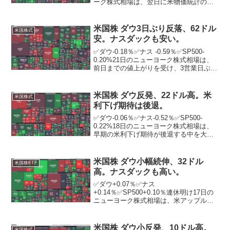
ーク株式相場は、翌日に米物価統計の発
表を控える中で米長期金利が低下し、反
発。ハイテク株中心のナスダック総合指
数は122．94ポイント高の1万6511．18と
米国株 ダウ3日ぶり反落、62ドル
米国株式
約1カ月...
安。ナスダックも安い。
✅ダウ-0.18％✅ナス -0.59％✅SP500-
0.20%21日のニューヨーク株式相場は、
前日までの値上がりを受け、3営業日ぶり
に反落。前日のダウは8月中旬以来、3カ
月超ぶりの高値を付け、特にマイクロソ
フト（MS）は上場来高値を更新した...
米国株 ダウ反発、22ドル高。米
米国株式
利下げ期待は後退。
✅ダウ-0.06％✅ナス-0.52％✅SP500-
0.22%18日のニューヨーク株式相場は、
早期の米利下げ期待が後退する中を大型
のヘルスケア銘柄がけん引し、反発。米
医療保険大手ユナイテッドヘルス・グル
ープが、同業の好決算を受け3．0％上
米国株 ダウ小幅続伸、32ドル
米国株ETF
昇。...
高。ナスダックも高い。
✅ダウ+0.07％✅ナス
+0.14％✅SP500+0.10％連休明け17日の
ニューヨーク株式相場は、米アップルや
金融株などが買われて小幅続伸。ニュー
ヨーク証券取引所の出来高は前営業日比
550万株減の13億2693万株。市場関係者
米国株 ダウ小反発、10ドル高。
米国株式