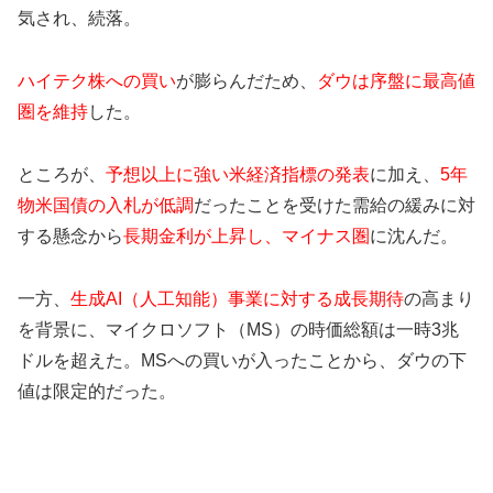
気され、続落。
ハイテク株への買い
が膨らんだため、
ダウは序盤に最高値
圏を維持
した。
ところが、
予想以上に強い米経済指標の発表
に加え、
5年
物米国債の入札が低調
だったことを受けた需給の緩みに対
する懸念から
長期金利が上昇し、マイナス圏
に沈んだ。
一方、
生成AI（人工知能）事業に対する成長期待
の高まり
を背景に、マイクロソフト（MS）の時価総額は一時3兆
ドルを超えた。MSへの買いが入ったことから、ダウの下
値は限定的だった。