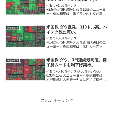
✅ダウ+1.86％✅ナス
+2.54％✅SP500+1.75％11日のニューヨ
ーク株式相場は、米イランの対立が激化
する懸念が和らぐ中、急反発。ダウは一
時1000ドル超高となる場面もあった。ニ
ューヨーク証券取引所の出来高は前日比
米国株 ダウ反発、313ドル高。ハ
米国株ETF
7671万株増の...
イテク株に買い。
✅ダウ+0.64％✅ナス
+0.42％✅SP500+0.50％週明け26日のニ
ューヨーク株式相場は、米IT大手アップ
ルなどハイテク株の買いが先行し、反
発。ニューヨーク証券取引所の出来高は
前週末比5904万株増の11億7367万株。ア
米国株 ダウ、3日連続最高値。様
米国株ETF
ップルは3...
子見ムードも利下げ期待。
✅ダウ+0.10％✅ナス-0.58％✅SP500-
0.33％10日のニューヨーク株式相場は、
米雇用統計の発表を翌日に控えて様子見
ムードが漂う一方、米利下げ期待を背景
に続伸。ニューヨーク証券取引所の出来
高は前日比272万株減の12億9563万...
スポンサーリンク