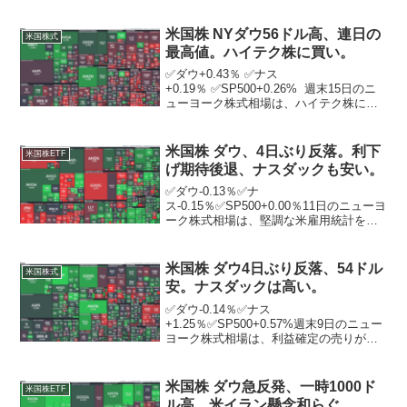
米国株 NYダウ56ドル高、連日の
米国株式
最高値。ハイテク株に買い。
✅ダウ+0.43％ ✅ナス
+0.19％ ✅SP500+0.26% 週末15日のニ
ューヨーク株式相場は、ハイテク株に買
いが入る中、7営業日続伸。 優良株で構
成するダウ工業株30種平均は前日終値比
56．81ドル高の3万7305．16ドルと3...
米国株 ダウ、4日ぶり反落。利下
米国株ETF
げ期待後退、ナスダックも安い。
✅ダウ-0.13％✅ナ
ス-0.15％✅SP500+0.00％11日のニューヨ
ーク株式相場は、堅調な米雇用統計を受
けた米利下げ期待の後退が重荷となり、4
営業日ぶりに反落。ニューヨーク証券取
引所の出来高は前日比1億0298万株増の
米国株 ダウ4日ぶり反落、54ドル
米国株式
13億9861...
安。ナスダックは高い。
✅ダウ-0.14％✅ナス
+1.25％✅SP500+0.57%週末9日のニュー
ヨーク株式相場は、利益確定の売りが先
行し4日ぶりに反落。ニューヨーク証券取
引所の出来高は前日比5170万株減の8億
9751万株。足元の株高を受け、前日に大
米国株 ダウ急反発、一時1000ド
米国株ETF
幅上昇し...
ル高。米イラン懸念和らぐ。