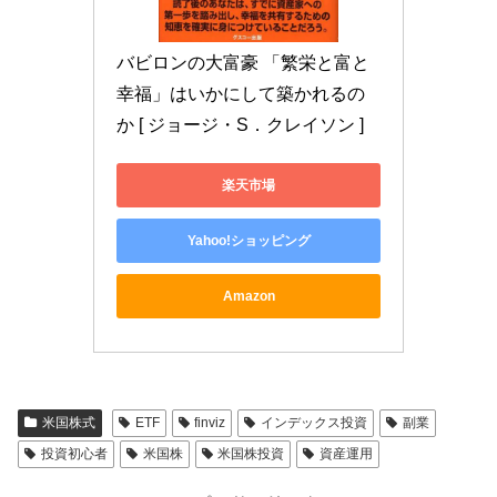
バビロンの大富豪 「繁栄と富と
幸福」はいかにして築かれるの
か [ ジョージ・S．クレイソン ]
楽天市場
Yahoo!ショッピング
Amazon
米国株式
ETF
finviz
インデックス投資
副業
投資初心者
米国株
米国株投資
資産運用