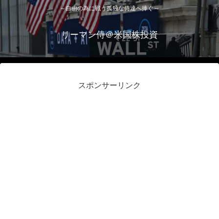
～自由の為に戦う孤独な侍達へ捧ぐ～
リーマン侍＠米国株投資
スポンサーリンク