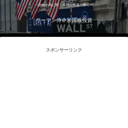
～自由の為に戦う孤独な侍達へ捧ぐ～
リーマン侍＠米国株投資
スポンサーリンク