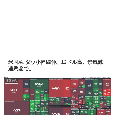
米国株 ダウ小幅続伸、13ドル高。景気減
速懸念で。
米国株式