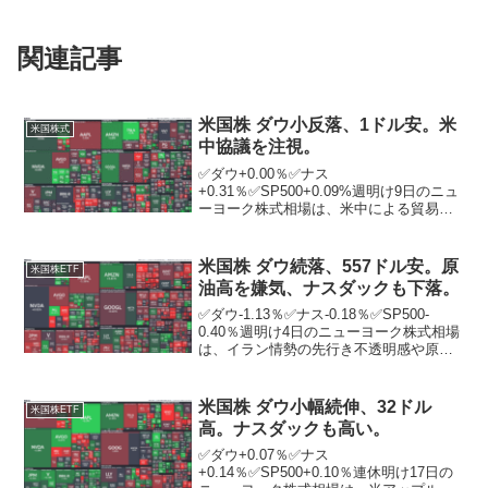
関連記事
米国株 ダウ小反落、1ドル安。米
米国株式
中協議を注視。
✅ダウ+0.00％✅ナス
+0.31％✅SP500+0.09%週明け9日のニュ
ーヨーク株式相場は、米中による貿易協
議の行方が注視される中、小反落。米中
両政府はこの日、ロンドンで約1カ月ぶり
に閣僚級の貿易協議を行った。米側のハ
米国株 ダウ続落、557ドル安。原
米国株ETF
イテク関連の輸出規...
油高を嫌気、ナスダックも下落。
✅ダウ-1.13％✅ナス-0.18％✅SP500-
0.40％週明け4日のニューヨーク株式相場
は、イラン情勢の先行き不透明感や原油
高が嫌気されて続落。ニューヨーク証券
取引所の出来高は前週末比8584万株増の
12億0135万株。4日のニューヨー...
米国株 ダウ小幅続伸、32ドル
米国株ETF
高。ナスダックも高い。
✅ダウ+0.07％✅ナス
+0.14％✅SP500+0.10％連休明け17日の