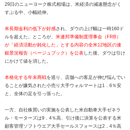
29日のニューヨーク株式相場は、米経済の減速懸念がく
すぶる中、小幅続伸。
米長期金利の低下が好感
され、ダウの上げ幅は一時160ド
ルを超えた。ところが、
米連邦準備制度理事会（FRB）
が「経済活動が鈍化した」とする内容の全米12地区の連
銀景況報告（ベージュブック）を公表
した後、ダウは引け
にかけて値を消した。
本格化する年末商戦
を巡り、店舗への客足が伸び悩んでい
ることが嫌気された小売り大手ウォルマートは1．6％安
と、全体の足を引っ張った。
一方、自社株買いの実施を公表した米自動車大手ゼネラ
ル・モーターズは9．4％高、引け後に決算を公表する米
顧客管理ソフトウエア大手セールスフォースは2．4％高