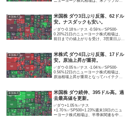
ニューヨーク株式相場は、米アップルや
金融株などが買われて小幅続伸。ニュー
ヨーク証券取引所の出来高は前営業日比
550万株減の13億2693万株。市場関係者
米国株 ダウ3日ぶり反落、62ドル
米国株式
は米連邦準備...
安。ナスダックも安い。
✅ダウ-0.18％✅ナス -0.59％✅SP500-
0.20%21日のニューヨーク株式相場は、
前日までの値上がりを受け、3営業日ぶり
に反落。前日のダウは8月中旬以来、3カ
月超ぶりの高値を付け、特にマイクロソ
フト（MS）は上場来高値を更新した...
米株式 ダウ4日ぶり反落、17ドル
米国株式
安。原油上昇が重荷。
✅ダウ-0.05％✅ナス -1.04％✅SP500-
0.56%12日のニューヨーク株式相場は、
原油相場上昇が重荷となってハイテク株
が売られ、4営業日ぶりに反落。石油の需
給逼迫（ひっぱく）を背景に、原油先物
相場は1バレル＝88ドル台と、昨年1...
米国株 ダウ続伸、395ドル高。過
米国株式
去最高値を更新。
✅ダウ+1.05％✅ナス
+1.70％✅SP500+1.23%週末19日のニュ
ーヨーク株式相場は、半導体関連を中心
に幅広い銘柄が値上がりし、続伸。投資
家が重視するS＆P500種株価指数も2022
年1月に付けた過去最高値を2年ぶりに塗