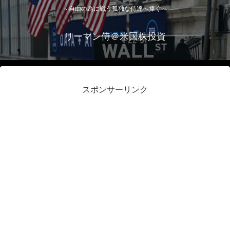
～自由の為に戦う孤独な侍達へ捧ぐ～
リーマン侍＠米国株投資
スポンサーリンク