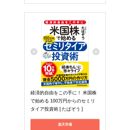
経済的自由をこの手に！ 米国株
で始める 100万円からのセミリ
タイア投資術 [ たぱぞう ]
楽天市場