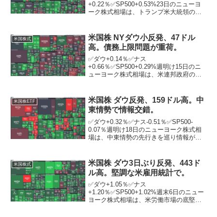
+0.22％✅SP500+0.53%23日のニューヨ
ーク株式相場は、トランプ米大統領の米
長期金利や原油価格の引き下げを求める
発言が好感され、4営業日続伸。投資家が
重視するS＆P500種株価指数は史上最高
米国株 NYダウ小反発、47ドル
米国株式
値を更新して取...
高。債務上限問題が重荷。
✅ダウ+0.14％✅ナス
+0.66％✅SP500+0.29%週明け15日のニ
ューヨーク株式相場は、米連邦政府の債
務上限問題が重荷となる中、小反発。バ
イデン米大統領は前日、債務上限の引き
上げを巡り、16日に野党共和党のマッカ
米国株 ダウ反発、159ドル高。中
米国株ETF
ーシー下院議長と会...
東情勢で情報交錯。
✅ダウ+0.32％✅ナス-0.51％✅SP500-
0.07％週明け18日のニューヨーク株式相
場は、中東情勢の先行きを巡り情報が交
錯する中、反発。ニューヨーク証券取引
所の出来高は前週末比1億5289万株減の
12億9472万株。同日序盤は、米メ...
米国株 ダウ3日ぶり反発、443ド
米国株式
ル高。堅調な米雇用統計で。
✅ダウ+1.05％✅ナス
+1.20％✅SP500+1.02%週末6日のニュー
ヨーク株式相場は、米労働市場の底堅さ
を示す雇用統計を背景に、3日ぶりに反
発。投資家が重視するS＆P500種株価指