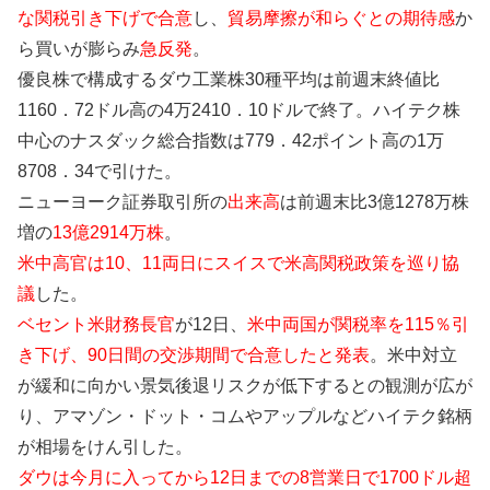
な関税引き下げで合意
し、
貿易摩擦が和らぐとの期待感
か
ら買いが膨らみ
急反発
。
優良株で構成するダウ工業株30種平均は前週末終値比
1160．72ドル高の4万2410．10ドルで終了。ハイテク株
中心のナスダック総合指数は779．42ポイント高の1万
8708．34で引けた。
ニューヨーク証券取引所の
出来高
は前週末比3億1278万株
増の
13億2914万株
。
米中高官は10、11両日にスイスで米高関税政策を巡り協
議
した。
ベセント米財務長官
が12日、
米中両国が関税率を115％引
き下げ、90日間の交渉期間で合意したと発表
。米中対立
が緩和に向かい景気後退リスクが低下するとの観測が広が
り、アマゾン・ドット・コムやアップルなどハイテク銘柄
が相場をけん引した。
ダウは今月に入ってから12日までの8営業日で1700ドル超