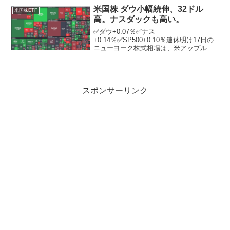
数は、2月下旬以来、約3カ月半ぶりに
米国株 ダウ小幅続伸、32ドル
米国株ETF
6000の節目を...
高。ナスダックも高い。
✅ダウ+0.07％✅ナス
+0.14％✅SP500+0.10％連休明け17日の
ニューヨーク株式相場は、米アップルや
金融株などが買われて小幅続伸。ニュー
ヨーク証券取引所の出来高は前営業日比
550万株減の13億2693万株。市場関係者
は米連邦準備...
スポンサーリンク