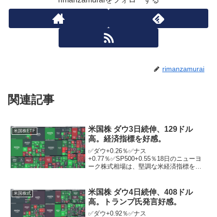
rimanzamurai
関連記事
米国株 ダウ3日続伸、129ドル
米国株ETF
高。経済指標を好感。
✅ダウ+0.26％✅ナス
+0.77％✅SP500+0.55％18日のニューヨ
ーク株式相場は、堅調な米経済指標を背
景に3営業日続伸。ニューヨーク証券取引
所の出来高は前日比8914万株減の12億
3779万株。朝方発表された昨年12月の米
米国株 ダウ4日続伸、408ドル
米国株式
耐久財受...
高。トランプ氏発言好感。
✅ダウ+0.92％✅ナス