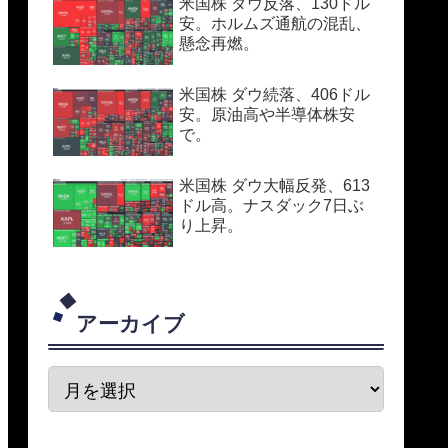
米国株 ダウ反落、130ドル
安。ホルムズ通航の混乱、
懸念再燃。
米国株 ダウ続落、406ドル
安。原油高や半導体株安
で。
米国株 ダウ大幅反発、613
ドル高。ナスダック7日ぶ
り上昇。
アーカイブ