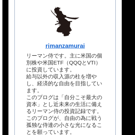
rimanzamurai
リーマン侍です。主に米国の個
別株や米国ETF（QQQとVTI）
に投資しています。
給与以外の収入源の柱を増や
し、経済的な自由を目指してい
ます。
このブログは「自分こそ最大の
資本」とし近未来の生活に備え
るリーマン侍の投資記録です。
このブログが、自由の為に戦う
孤独な侍達の小さな光になるこ
とを願っています。