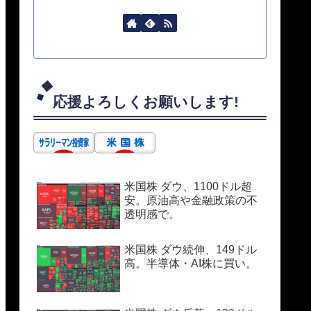
応援よろしくお願いします!
米国株 ダウ、1100ドル超
安。原油高や金融政策の不
透明感で。
米国株 ダウ続伸、149ドル
高。半導体・AI株に買い。