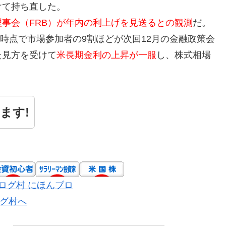
けて持ち直した。
事会（FRB）が年内の利上げを見送るとの観測
だ。
日時点で市場参加者の9割ほどが次回12月の金融政策会
た見方を受けて
米長期金利の上昇が一服
し、株式相場
ます!