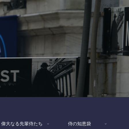
偉大なる先輩侍たち
侍の知恵袋