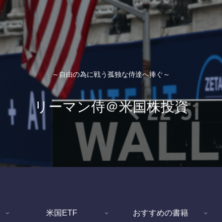
～自由の為に戦う孤独な侍達へ捧ぐ～
リーマン侍＠米国株投資
米国ETF
おすすめの書籍