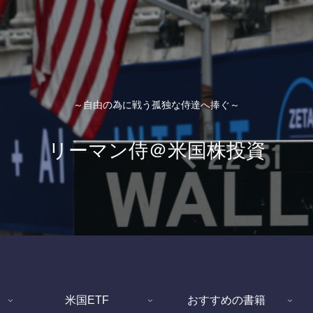
～自由の為に戦う孤独な侍達へ捧ぐ～
リーマン侍＠米国株投資
米国ETF
おすすめの書籍