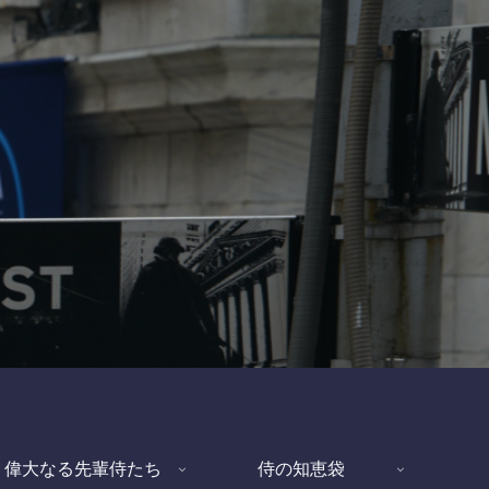
偉大なる先輩侍たち
侍の知恵袋