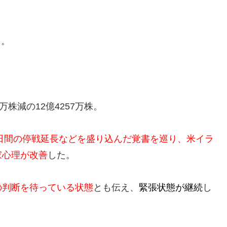
え
。
株減の12億4257万株。
0日間の停戦延長などを盛り込んだ覚書を巡り、米イラ
家心理が改善
した。
の判断を待っている状態
とも伝え、
緊張状態が継続
し