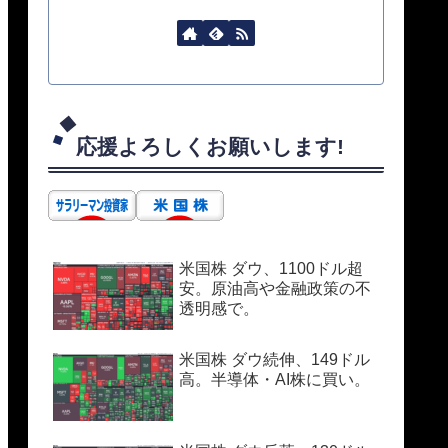
応援よろしくお願いします!
米国株 ダウ、1100ドル超
安。原油高や金融政策の不
透明感で。
米国株 ダウ続伸、149ドル
高。半導体・AI株に買い。