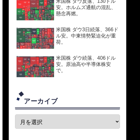
米国株 ダウ反落、130ドル
安。ホルムズ通航の混乱、
懸念再燃。
米国株 ダウ3日続落、366ド
ル安。中東情勢緊迫化が重
荷。
米国株 ダウ続落、406ドル
安。原油高や半導体株安
で。
アーカイブ