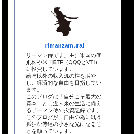
rimanzamurai
リーマン侍です。主に米国の個
別株や米国ETF（QQQとVTI）
に投資しています。
給与以外の収入源の柱を増や
し、経済的な自由を目指してい
ます。
このブログは「自分こそ最大の
資本」とし近未来の生活に備え
るリーマン侍の投資記録です。
このブログが、自由の為に戦う
孤独な侍達の小さな光になるこ
とを願っています。