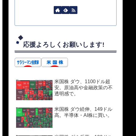
応援よろしくお願いします!
米国株 ダウ、1100ドル超
安。原油高や金融政策の不
透明感で。
米国株 ダウ続伸、149ドル
高。半導体・AI株に買い。