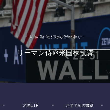
～自由の為に戦う孤独な侍達へ捧ぐ～
リーマン侍＠米国株投資
米国ETF
おすすめの書籍