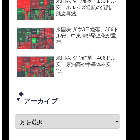
米国株 ダウ反落、130ドル
安。ホルムズ通航の混乱、
懸念再燃。
米国株 ダウ3日続落、366ド
ル安。中東情勢緊迫化が重
荷。
米国株 ダウ続落、406ドル
安。原油高や半導体株安
で。
アーカイブ