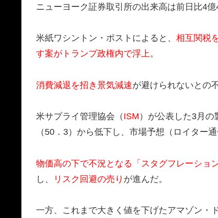
ニューヨーク証券取引所の出来高は前日比4億41
米紙ワシントン・ポストによると、
相互関税
す案がトランプ政権内で浮上
。
消費減退を招き景気減速
が避けられないとの
米サプライ管理協会（
ISM
）が公表した3月の
（50．3）から低下し、市場予想（ロイター通
物価高の下で不況となる「スタグフレーショ
し、
リスク回避の売り
が進んだ。
一方、これまで大きく値を下げたアマゾン・