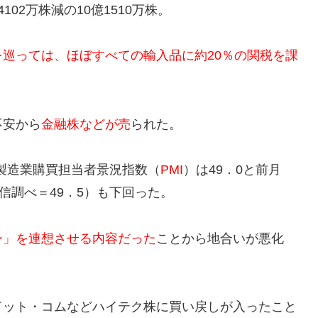
02万株減の10億1510万株。
を巡っては、ほぼすべての輸入品に約20％の関税を課
不安から
金融株などが売
られた。
製造業購買担当者景況指数（
PMI
）は49．0と前月
信調べ＝49．5）も下回った。
ン」を連想させる内容だった
ことから地合いが悪化
ドット・コムなどハイテク株に買い戻しが入ったこと