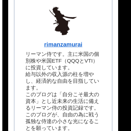
rimanzamurai
リーマン侍です。主に米国の個
別株や米国ETF（QQQとVTI）
に投資しています。
給与以外の収入源の柱を増や
し、経済的な自由を目指してい
ます。
このブログは「自分こそ最大の
資本」とし近未来の生活に備え
るリーマン侍の投資記録です。
このブログが、自由の為に戦う
孤独な侍達の小さな光になるこ
とを願っています。