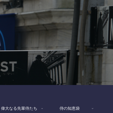
偉大なる先輩侍たち
侍の知恵袋