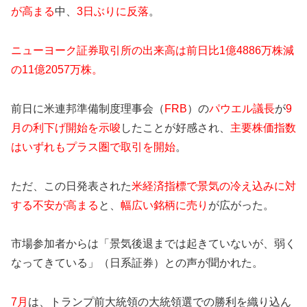
が高まる
中、
3日ぶりに反落
。
ニューヨーク証券取引所の出来高は前日比1億4886万株減
の11億2057万株。
前日に米連邦準備制度理事会（
FRB
）の
パウエル議長
が
9
月の利下げ開始を示唆
したことが好感され、
主要株価指数
はいずれもプラス圏で取引を開始
。
ただ、この日発表された
米経済指標で景気の冷え込みに対
する不安が高まる
と、
幅広い銘柄に売り
が広がった。
市場参加者からは「景気後退までは起きていないが、弱く
なってきている」（日系証券）との声が聞かれた。
7月
は、トランプ前大統領の大統領選での勝利を織り込ん