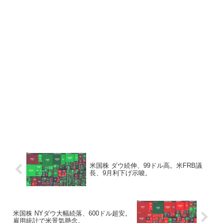
米国株 ダウ続伸、99ドル高。米FRB議
長、9月利下げ示唆。
米国株 NYダウ大幅続落、600ドル超安。
雇用統計で米景気懸念。