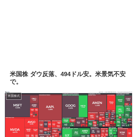
米国株 ダウ反落、494ドル安。米景気不安
で。
米国株式