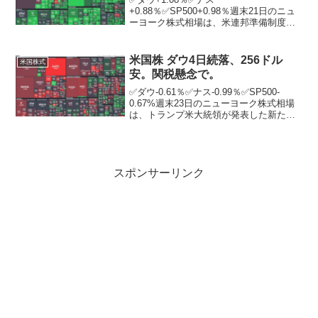
+0.88％✅SP500+0.98％週末21日のニュ
ーヨーク株式相場は、米連邦準備制度理
事会（FRB）による年内の追加利下げ観
測が高まったことで景気が下支えされる
との期待が膨らみ、反発した。ニューヨ
米国株 ダウ4日続落、256ドル
米国株式
ーク証券取引所の出...
安。関税懸念で。
✅ダウ-0.61％✅ナス-0.99％✅SP500-
0.67%週末23日のニューヨーク株式相場
は、トランプ米大統領が発表した新たな
関税措置への懸念が重荷となり、4日続
落。トランプ氏はこの日、欧州連合
（EU）からの輸入品に50％の関税を課す
べき...
スポンサーリンク