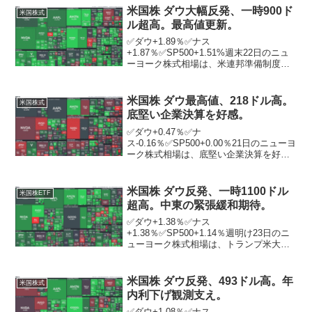
る中、続伸。ダウは、史上最高値を更新
米国株 ダウ大幅反発、一時900ド
米国株式
して取引を終了。終値と...
ル超高。最高値更新。
✅ダウ+1.89％✅ナス
+1.87％✅SP500+1.51%週末22日のニュ
ーヨーク株式相場は、米連邦準備制度理
事会（FRB）のパウエル議長の発言を受
けて早期の利下げ期待が高まり、大幅反
発。優良株で構成するダウ工業株30種平
米国株 ダウ最高値、218ドル高。
米国株式
均は前日終値比8...
底堅い企業決算を好感。
✅ダウ+0.47％✅ナ
ス-0.16％✅SP500+0.00％21日のニューヨ
ーク株式相場は、底堅い企業決算を好感
した買いが先行し、3営業日続伸。ニュー
ヨーク証券取引所の出来高は前日比6211
万株増の10億6078万株。米工業・事務製
米国株 ダウ反発、一時1100ドル
米国株ETF
品大手ス...
超高。中東の緊張緩和期待。
✅ダウ+1.38％✅ナス
+1.38％✅SP500+1.14％週明け23日のニ
ューヨーク株式相場は、トランプ米大統
領がイランとの対話進展を示唆したこと
で、中東情勢の緊張緩和への期待が高ま
り、4営業日ぶりに大幅反発。るダウは一
米国株 ダウ反発、493ドル高。年
米国株式
時は1100ドル超...
内利下げ観測支え。
✅ダウ+1.08％✅ナス