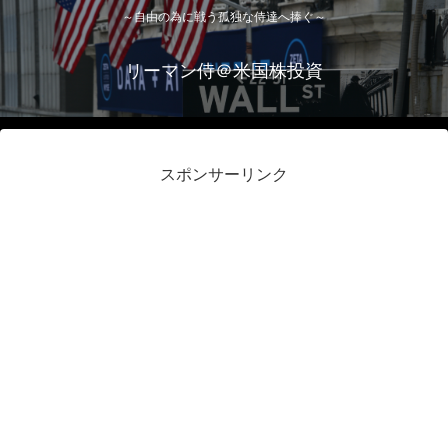
～自由の為に戦う孤独な侍達へ捧ぐ～
リーマン侍＠米国株投資
スポンサーリンク