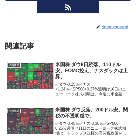
rimanzamurai
関連記事
米国株 ダウ8日続落、110ドル
米国株式
安。FOMC控え、ナスダックは上
昇。
✅ダウ-0.25％✅ナス
+1.24％✅SP500+0.37%週明け16日のニ
ューヨーク株式相場は、今週に米金融政
策会合を控える中、8営業日続落。優良株
で構成するダウ工業株30種平均は前営業
日終値比110．58ドル安の4万3717．48ド
米国株 ダウ反落、200ドル安。関
米国株式
ルで...
税の不透明感で。
✅ダウ-0.45％✅ナス-0.30％✅SP500-
0.25%週明け11日のニューヨーク株式相
場は、トランプ米政権の高関税政策を巡