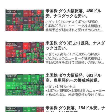
る不透明感を背景に反落。ニューヨーク
証券取引所の出来高は前週末比1062万株
増の10億5015万株。米中が互いに...
米国株 ダウ大幅反落、450ドル
米国株式
安。ナスダックも安い。
✅ダウ-1.01％✅ナス-0.47％✅SP500-
0.43%20日のニューヨーク株式相場は、
業績予想が期待外れと受け止められた米
小売り最大手ウォルマートに売りが膨ら
み、3営業日ぶりに反落。ウォルマートは
6．5％下げた。20日発表した2024...
米国株 ダウ3日ぶり反発。ナスダ
米国株式
ックは安い。
✅ダウ+0.20％✅ナス-0.93％✅SP500-
0.51%25日のニューヨーク株式相場は、
前日の急落を受けて安値拾いの買いが優
勢となり、3日ぶりに反発。ニューヨーク
証券取引所の出来高は前日比1億2772万株
増の11億0464万株。この日は...
米国株 ダウ大幅反発、683ドル
米国株式
高。雇用悪化への警戒感後退。
✅ダウ+1.76％✅ナス
+2.87％✅SP500+2.30%8日のニューヨー
ク株式相場は、米経済指標を受けて雇用
悪化に対する過度な警戒感が和らぎ、大
幅反発。朝方発表された米新規失業保険
申請件数は23万3000件と、2週ぶりに改
米国株 ダウ反落、154ドル安。ナ
米国株式
善。市場予想を...