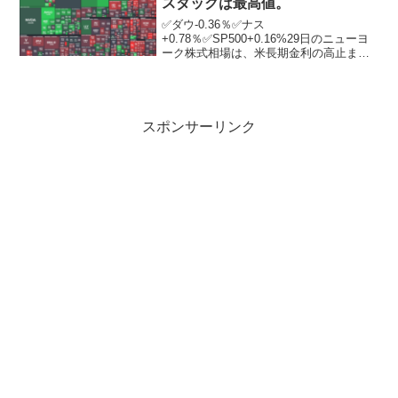
スダックは最高値。
✅ダウ-0.36％✅ナス
+0.78％✅SP500+0.16%29日のニューヨ
ーク株式相場は、米長期金利の高止まり
が嫌気される中、反落。優良株で構成す
るダウ工業株30種平均は前日終値比154．
52ドル安の4万2233．05ドルで終了。一
方、ハ...
スポンサーリンク