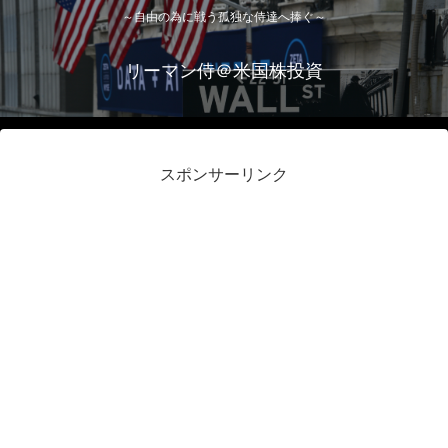
～自由の為に戦う孤独な侍達へ捧ぐ～
リーマン侍＠米国株投資
スポンサーリンク