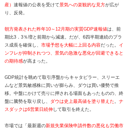
産）
速報値の公表を受けて
景気への楽観的な見方
が広が
り、反発。
朝方発表された昨年10～12月期の実質GDP速報値
は、前
期比3．3％増と前期から減速。だが、6四半期連続のプラ
ス成長を確保し、
市場予想を大幅に上回る内容
だった。
イ
ンフレが抑制されつつ、景気の急激な悪化が回避できると
の期待感
が高まった。
GDP統計を眺めて取引序盤からキャタピラー、スリーエ
ムなど景気敏感株に買いが膨らみ、ダウは買い優勢で推
移。中盤にかけて売りに押される場面もあったものの、終
盤に騰勢を取り戻し、
ダウは史上最高値を塗り替えた
。
ナ
スダックは6営業日続伸
して取引を終えた。
市場では「最新週の
新規失業保険申請件数の悪化も労働市