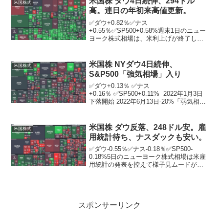
米国株 ダウ4日続伸、294ドル
米国株式
フレ...
高。連日の年初来高値更新。
✅ダウ+0.82％✅ナス
+0.55％✅SP500+0.58%週末1日のニュー
ヨーク株式相場は、米利上げが終了した
との見方が広がったことを受け、4日続
伸。ニューヨーク証券取引所の出来高は
前日比8億9826万株減の10億2760万株。
米国株 NYダウ4日続伸、
米国株式
米連邦準...
S&P500「強気相場」入り
✅ダウ+0.13％ ✅ナス
+0.16％ ✅SP500+0.11% 2022年1月3日
下落開始 2022年6月13日-20%「弱気相
場」入り 2022年10月安値から20％超上昇
2023年6月9日 S&P500「強気相場」入
り 週末9日...
米国株 ダウ反落、248ドル安。雇
米国株式
用統計待ち、ナスダックも安い。
✅ダウ-0.55％✅ナス-0.18％✅SP500-
0.18%5日のニューヨーク株式相場は米雇
用統計の発表を控えて様子見ムードが広
がる中、利益確定売りが出て反落。市場
関係者は今後の米連邦準備制度理事会
（FRB）の金融政策方針を見極めるた
め、1...
スポンサーリンク