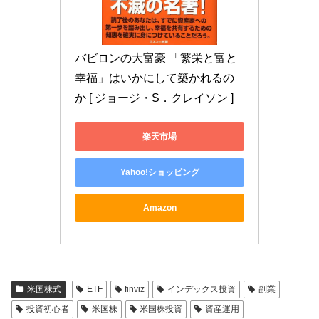
バビロンの大富豪 「繁栄と富と
幸福」はいかにして築かれるの
か [ ジョージ・S．クレイソン ]
楽天市場
Yahoo!ショッピング
Amazon
米国株式
ETF
finviz
インデックス投資
副業
投資初心者
米国株
米国株投資
資産運用