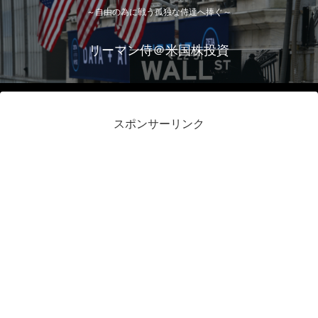
～自由の為に戦う孤独な侍達へ捧ぐ～
リーマン侍＠米国株投資
スポンサーリンク