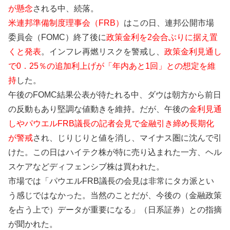
が懸念
される中、続落。
米連邦準備制度理事会（FRB）
はこの日、連邦公開市場
委員会（FOMC）終了後に
政策金利を2会合ぶりに据え置
くと発表
。インフレ再燃リスクを警戒し、
政策金利見通し
で0．25％の追加利上げが「年内あと1回」との想定を維
持
した。
午後のFOMC結果公表が待たれる中、ダウは朝方から前日
の反動もあり堅調な値動きを維持。だが、午後の
金利見通
しやパウエルFRB議長の記者会見で金融引き締め長期化
が警戒
され、じりじりと値を消し、マイナス圏に沈んで引
けた。この日はハイテク株が特に売り込まれた一方、ヘル
スケアなどディフェンシブ株は買われた。
市場では「パウエルFRB議長の会見は非常にタカ派とい
う感じではなかった。当然のことだが、今後の（金融政策
を占う上で）データが重要になる」（日系証券）との指摘
が聞かれた。