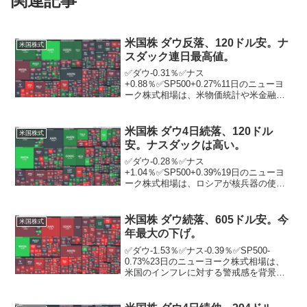
関連記事
米国株 ダウ反落、120ドル安。ナ
米国株式
スダック連日最高値。
✅ダウ-0.31％✅ナス
+0.88％✅SP500+0.27%11日のニューヨ
ーク株式相場は、米物価統計や米金融政
策決定会合の結果を控え、金融株を中心
に売られ、反落。翌日発表される5月の米
消費者物価指数（CPI）や米連邦公開市場
米国株 ダウ4日続落、120ドル
米国株式
委員会（FOM...
安。ナスダックは高い。
✅ダウ-0.28％✅ナス
+1.04％✅SP500+0.39%19日のニューヨ
ーク株式相場は、ロシアが核兵器の使用
条件を緩和し、地政学リスクが高まると
の警戒感から売られ、4営業日続落。ロシ
ア国防省は19日、ウクライナ軍が同日未
米国株 ダウ続落、605ドル安。今
米国株式
明に米国製の長距...
年最大の下げ。
✅ダウ-1.53％✅ナス-0.39％✅SP500-
0.73%23日のニューヨーク株式相場は、
米国のインフレに対する警戒感を背景に
利下げ観測が後退し、大幅続落。この日
発表された経済指標が雇用情勢や景気の
底堅さを示す内容だったことから、イン