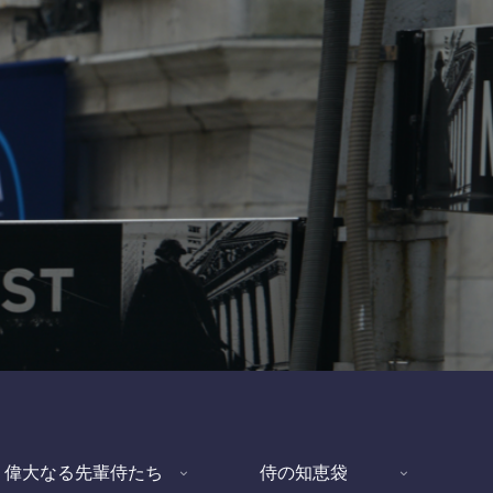
偉大なる先輩侍たち
侍の知恵袋