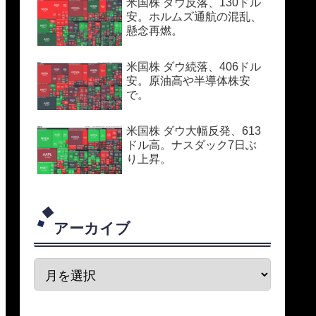
米国株 ダウ反落、130ドル
安。ホルムズ通航の混乱、
懸念再燃。
米国株 ダウ続落、406ドル
安。原油高や半導体株安
で。
米国株 ダウ大幅反発、613
ドル高。ナスダック7日ぶ
り上昇。
アーカイブ