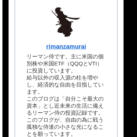
rimanzamurai
リーマン侍です。主に米国の個
別株や米国ETF（QQQとVTI）
に投資しています。
給与以外の収入源の柱を増や
し、経済的な自由を目指してい
ます。
このブログは「自分こそ最大の
資本」とし近未来の生活に備え
るリーマン侍の投資記録です。
このブログが、自由の為に戦う
孤独な侍達の小さな光になるこ
とを願っています。