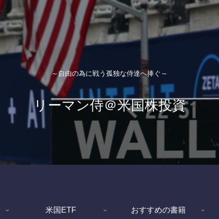
～自由の為に戦う孤独な侍達へ捧ぐ～
リーマン侍＠米国株投資
米国ETF
おすすめの書籍